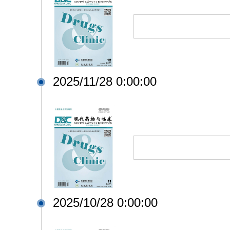
2025/11/28 0:00:00
2025/10/28 0:00:00