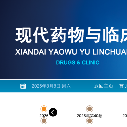
返回主页
首
2026年8月8日 周六
2026
2025年第40卷
2