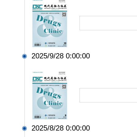
2025/9/28 0:00:00
2025/8/28 0:00:00