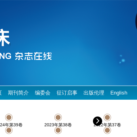
页
期刊简介
编委会
征订启事
出版伦理
English
024年第39卷
2023年第38卷
2022年第37卷