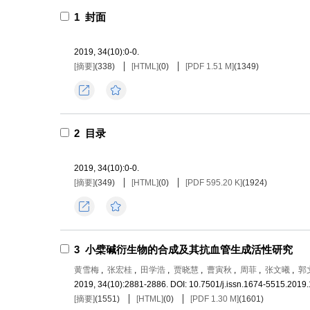
1
封面
2019, 34(10):0-0.
[摘要]
(
338
)
[HTML]
(
0
)
[PDF 1.51 M]
(
1349
)
导出
收藏
2
目录
2019, 34(10):0-0.
[摘要]
(
349
)
[HTML]
(
0
)
[PDF 595.20 K]
(
1924
)
导出
收藏
3
小檗碱衍生物的合成及其抗血管生成活性研究
黄雪梅
,
张宏桂
,
田学浩
,
贾晓慧
,
曹寅秋
,
周菲
,
张文曦
,
郭
2019, 34(10):2881-2886.
DOI:
10.7501/j.issn.1674-5515.2019
[摘要]
(
1551
)
[HTML]
(
0
)
[PDF 1.30 M]
(
1601
)