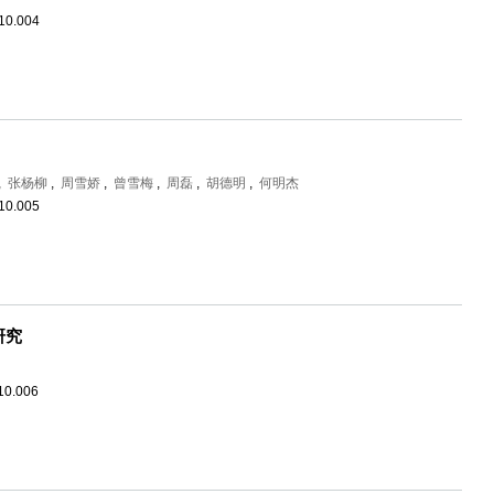
.10.004
,
张杨柳
,
周雪娇
,
曾雪梅
,
周磊
,
胡德明
,
何明杰
.10.005
研究
10.006