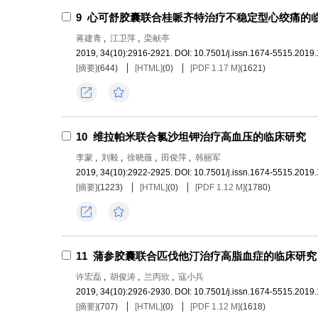
9
心可舒胶囊联合桂哌齐特治疗不稳定型心绞痛的
蒋建青
,
江卫萍
,
栾献亭
2019, 34(10):2916-2921.
DOI:
10.7501/j.issn.1674-5515.2019
[摘要]
(
644
)
[HTML]
(
0
)
[PDF 1.17 M]
(
1621
)
导出
收藏
10
维拉帕米联合氯沙坦钾治疗高血压的临床研究
李蒙
,
刘毅
,
徐晓薇
,
田俊萍
,
韩丽军
2019, 34(10):2922-2925.
DOI:
10.7501/j.issn.1674-5515.2019
[摘要]
(
1223
)
[HTML]
(
0
)
[PDF 1.12 M]
(
1780
)
导出
收藏
11
蒲参胶囊联合匹伐他汀治疗高脂血症的临床研究
许宏磊
,
胡俊涛
,
兰丙欣
,
寇小兵
2019, 34(10):2926-2930.
DOI:
10.7501/j.issn.1674-5515.2019
[摘要]
(
707
)
[HTML]
(
0
)
[PDF 1.12 M]
(
1618
)