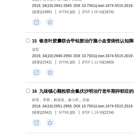
2019, 34(10):2941-2945.
DOI:
10.7501/j.issn.1674-5515.2019
[摘要]
(
1095
)
[HTML]
(
0
)
[PDF 1.06 M]
(
1874
)
导出
收藏
15
银杏叶胶囊联合甲钴胺治疗脑小血管病性认知障
屈军
2019, 34(10):2946-2950.
DOI:
10.7501/j.issn.1674-5515.2019
[摘要]
(
1542
)
[HTML]
(
0
)
[PDF 1.12 M]
(
1883
)
导出
收藏
16
九味镇心颗粒联合氟伏沙明治疗老年期抑郁症的
薛美
,
李茜
,
赖海燕
,
秦小莉
,
肖丽
2019, 34(10):2951-2956.
DOI:
10.7501/j.issn.1674-5515.2019
[摘要]
(
2042
)
[HTML]
(
0
)
[PDF 1.18 M]
(
2234
)
导出
收藏