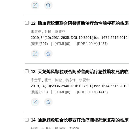
导出
收藏
12
脑血康胶囊联合阿替普酶治疗急性脑梗死的临床
李康睿
,
叶民
,
刘新亚
2019, 34(10):2931-2935.
DOI:
10.7501/j.issn.1674-5515.2019
[摘要]
(
607
)
[HTML]
(
0
)
[PDF 1.09 M]
(
1437
)
导出
收藏
13
天龙熄风颗粒联合阿替普酶治疗急性脑梗死的临
宋贵军
,
崔伟
,
陈念
,
杨东锋
,
李爱华
2019, 34(10):2936-2940.
DOI:
10.7501/j.issn.1674-5515.2019.
[摘要]
(
508
)
[HTML]
(
0
)
[PDF 1.10 M]
(
1416
)
导出
收藏
14
通脉颗粒联合长春西汀治疗脑梗死恢复期的临床
杨茹
,
王明玉
,
徐丙超
,
李娇娇