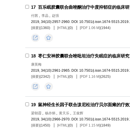
17
百乐眠胶囊联合曲唑酮治疗中度抑郁症的临床研
付茜
,
李晶
,
赵强
2019, 34(10):2957-2960.
DOI:
10.7501/j.issn.1674-5515.2019
[摘要]
(
1360
)
[HTML]
(
0
)
[PDF 1.06 M]
(
1944
)
导出
收藏
18
枣仁安神胶囊联合唑吡坦治疗失眠症的临床研究
康英梅
2019, 34(10):2961-2965.
DOI:
10.7501/j.issn.1674-5515.2019
[摘要]
(
2342
)
[HTML]
(
0
)
[PDF 1.16 M]
(
2625
)
导出
收藏
19
鼠神经生长因子联合泼尼松治疗贝尔面瘫的疗效
梁朝霞
,
杨亦炳
,
黄天乐
,
王俊辉
2019, 34(10):2966-2970.
DOI:
10.7501/j.issn.1674-5515.2019
[摘要]
(
1450
)
[HTML]
(
0
)
[PDF 1.15 M]
(
1849
)