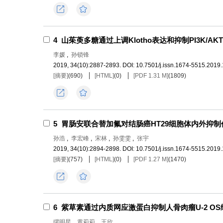
导出
收藏
4
山茱萸多糖通过上调Klotho表达和抑制PI3K/A
李媛
,
孙锁锋
2019, 34(10):2887-2893.
DOI:
10.7501/j.issn.1674-5515.2019
[摘要]
(
690
)
[HTML]
(
0
)
[PDF 1.31 M]
(
1809
)
导出
收藏
5
胃肠安联合替加氟对结肠癌HT29细胞体内外抑
孙浩
,
李宏峰
,
宋林
,
孙雯雯
,
张宇
2019, 34(10):2894-2898.
DOI:
10.7501/j.issn.1674-5515.2019
[摘要]
(
757
)
[HTML]
(
0
)
[PDF 1.27 M]
(
1470
)
导出
收藏
6
紫草素通过内质网应激蛋白抑制人骨肉瘤U-2 O
缪明星
,
黄莉莉
,
王欣