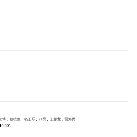
文博
,
蔡德生
,
杨玉琴
,
张昊
,
王鹏龙
,
雷海民
.10.001