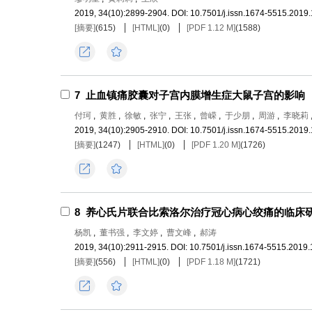
2019, 34(10):2899-2904.
DOI:
10.7501/j.issn.1674-5515.2019
[摘要]
(
615
)
[HTML]
(
0
)
[PDF 1.12 M]
(
1588
)
导出
收藏
7
止血镇痛胶囊对子宫内膜增生症大鼠子宫的影响
付珂
,
黄胜
,
徐敏
,
张宁
,
王张
,
曾嵘
,
于少朋
,
周游
,
李晓莉
2019, 34(10):2905-2910.
DOI:
10.7501/j.issn.1674-5515.2019
[摘要]
(
1247
)
[HTML]
(
0
)
[PDF 1.20 M]
(
1726
)
导出
收藏
8
养心氏片联合比索洛尔治疗冠心病心绞痛的临床
杨凯
,
董书强
,
李文婷
,
曹文峰
,
郝涛
2019, 34(10):2911-2915.
DOI:
10.7501/j.issn.1674-5515.2019.
[摘要]
(
556
)
[HTML]
(
0
)
[PDF 1.18 M]
(
1721
)
导出
收藏