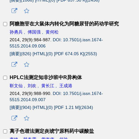
[摘要](
1066
)
[HTML](
0
)
[PDF 657.30 K](
2456
)
阿糖胞苷在大鼠体内转化为阿糖尿苷的药动学研究
孙勇兵
,
傅国强
,
黄何松
2014, 29(9):984-987.
DOI: 10.7501/j.issn.1674-
5515.2014.09.006
[摘要](
826
)
[HTML](
0
)
[PDF 674.05 K](
2553
)
HPLC法测定知非沙班中R异构体
靳文仙
,
刘欢
,
黄长江
,
王成港
2014, 29(9):988-990.
DOI: 10.7501/j.issn.1674-
5515.2014.09.007
[摘要](
904
)
[HTML](
0
)
[PDF 1.21 M](
2634
)
离子色谱法测定炎琥宁原料药中碳酸盐