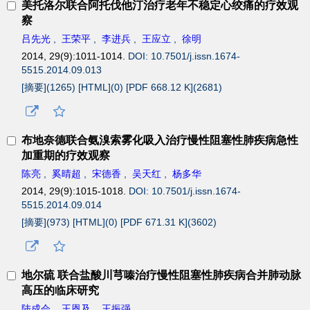
美托洛尔联合阿托伐他汀治疗老年不稳定心绞痛的疗效观
察
吕先光
,
王荣平
,
李进兵
,
王应立
,
徐明
2014, 29(9):1011-1014.
DOI: 10.7501/j.issn.1674-
5515.2014.09.013
[摘要](
1265
)
[HTML](
0
)
[PDF 668.12 K](
2681
)
布地奈德联合氨溴索雾化吸入治疗慢性阻塞性肺疾病急性
加重期的疗效观察
陈亮
,
奚晴超
,
宋德香
,
吴天红
,
杨多华
2014, 29(9):1015-1018.
DOI: 10.7501/j.issn.1674-
5515.2014.09.014
[摘要](
973
)
[HTML](
0
)
[PDF 671.31 K](
3602
)
地尔硫 联合盐酸川芎嗪治疗慢性阻塞性肺疾病合并肺动脉
高压的临床研究
陆成会
,
王恩及
,
王振强