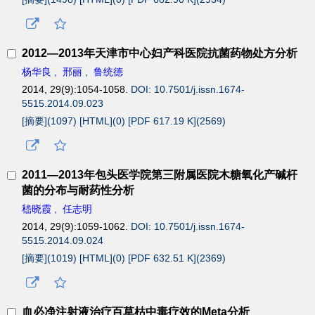
2012—2013年天津市中心妇产科医院抗菌药物处方分析
杨华良
,
邢丽
,
鲁统德
2014, 29(9):1054-1058.
DOI: 10.7501/j.issn.1674-
5515.2014.09.023
[摘要](
1097
)
[HTML](
0
)
[PDF 617.19 K](
2569
)
2011—2013年包头医学院第三附属医院木糖氧化产碱杆
菌的分布与耐药性分析
嵇晓霞
,
任志明
2014, 29(9):1059-1062.
DOI: 10.7501/j.issn.1674-
5515.2014.09.024
[摘要](
1019
)
[HTML](
0
)
[PDF 632.51 K](
2369
)
血必净注射液治疗百草枯中毒疗效的Meta分析