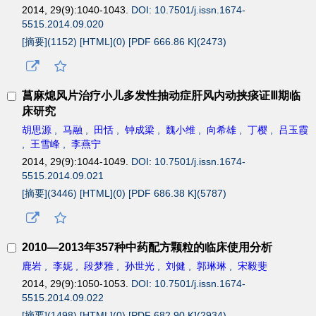
2014, 29(9):1040-1043.
DOI: 10.7501/j.issn.1674-
5515.2014.09.020
[摘要](
1152
)
[HTML](
0
)
[PDF 666.86 K](
2473
)
菖麻熄风片治疗小儿多发性抽动症肝风内动挟痰证Ⅲ期临
床研究
胡思源
,
马融
,
田恬
,
钟成梁
,
魏小维
,
向希雄
,
丁樱
,
吕玉霞
,
王雪峰
,
李燕宁
2014, 29(9):1044-1049.
DOI: 10.7501/j.issn.1674-
5515.2014.09.021
[摘要](
3446
)
[HTML](
0
)
[PDF 686.38 K](
5787
)
2010—2013年357种中药配方颗粒的临床使用分析
鹿岩
,
李妮
,
段梦雅
,
孙世光
,
刘健
,
郭琳琳
,
宋毅斐
2014, 29(9):1050-1053.
DOI: 10.7501/j.issn.1674-
5515.2014.09.022
[摘要](
1498
)
[HTML](
0
)
[PDF 682.90 K](
2934
)