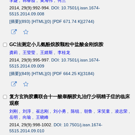
李婕
,
韩春霞
,
黄海伟
,
何兰
2014, 29(9):992-994.
DOI: 10.7501/j.issn.1674-
5515.2014.09.008
[摘要](
893
)
[HTML](
0
)
[PDF 671.74 K](
2744
)
GC法测定小儿氨酚烷胺颗粒中盐酸金刚烷胺
龚莉
,
王莹莹
,
王婧斯
,
李桂龙
2014, 29(9):995-997.
DOI: 10.7501/j.issn.1674-
5515.2014.09.009
[摘要](
849
)
[HTML](
0
)
[PDF 664.25 K](
3184
)
复方玄驹胶囊联合十一酸睾酮胶丸治疗少弱精子症的临床
观察
刘刚
,
刘淳
,
崔志刚
,
刘小勇
,
陈锐
,
朝鲁
,
宋笑童
,
凌志荣
,
岳明
,
向瑜
,
王晓峰
2014, 29(9):998-1002.
DOI: 10.7501/j.issn.1674-
5515.2014.09.010