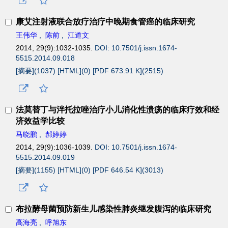
康艾注射液联合放疗治疗中晚期食管癌的临床研究
王伟华
,
陈前
,
江道文
2014, 29(9):1032-1035.
DOI: 10.7501/j.issn.1674-
5515.2014.09.018
[摘要](
1037
)
[HTML](
0
)
[PDF 673.91 K](
2515
)
法莫替丁与泮托拉唑治疗小儿消化性溃疡的临床疗效和经
济效益学比较
马晓鹏
,
郝婷婷
2014, 29(9):1036-1039.
DOI: 10.7501/j.issn.1674-
5515.2014.09.019
[摘要](
1155
)
[HTML](
0
)
[PDF 646.54 K](
3013
)
布拉酵母菌预防新生儿感染性肺炎继发腹泻的临床研究
高海亮
,
呼旭东