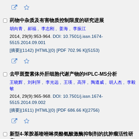
药物中杂质及有害物质控制限度的研究进展
胡向青
,
郝福
,
李志刚
,
姜海
,
李振江
2014, 29(9):953-964.
DOI: 10.7501/j.issn.1674-
5515.2014.09.001
[摘要](
1142
)
[HTML](
0
)
[PDF 702.96 K](
5153
)
去甲斑蝥素体外肝细胞代谢产物的HPLC-MS分析
王晓辉
,
刘利萍
,
李光远
,
王瑛
,
高萍
,
陶遵威
,
胡人杰
,
李毅
敏
2014, 29(9):965-968.
DOI: 10.7501/j.issn.1674-
5515.2014.09.002
[摘要](
1611
)
[HTML](
0
)
[PDF 686.66 K](
2756
)
新型4-苯胺基喹唑啉类酪氨酸激酶抑制剂的抗肿瘤活性研