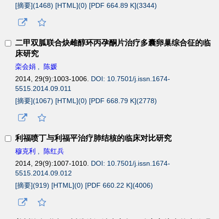
[摘要](
1468
)
[HTML](
0
)
[PDF 664.89 K](
3344
)
二甲双胍联合炔雌醇环丙孕酮片治疗多囊卵巢综合征的临
床研究
栾会娟
,
陈媛
2014, 29(9):1003-1006.
DOI: 10.7501/j.issn.1674-
5515.2014.09.011
[摘要](
1067
)
[HTML](
0
)
[PDF 668.79 K](
2778
)
利福喷丁与利福平治疗肺结核的临床对比研究
穆克利
,
陈红兵
2014, 29(9):1007-1010.
DOI: 10.7501/j.issn.1674-
5515.2014.09.012
[摘要](
919
)
[HTML](
0
)
[PDF 660.22 K](
4006
)