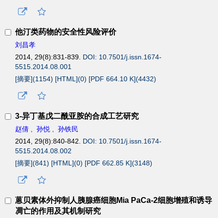
他汀类药物的安全性风险评价
刘昌孝
2014, 29(8):831-839.
DOI: 10.7501/j.issn.1674-
5515.2014.08.001
[摘要](
1154
)
[HTML](
0
)
[PDF 664.10 K](
4432
)
3-异丁基戊二酰亚胺的合成工艺研究
赵倩
,
孙悦
,
孙铁民
2014, 29(8):840-842.
DOI: 10.7501/j.issn.1674-
5515.2014.08.002
[摘要](
841
)
[HTML](
0
)
[PDF 662.85 K](
3148
)
蒽贝素体外抑制人胰腺癌细胞Mia PaCa-2细胞增殖和诱导
凋亡的作用及其机制研究