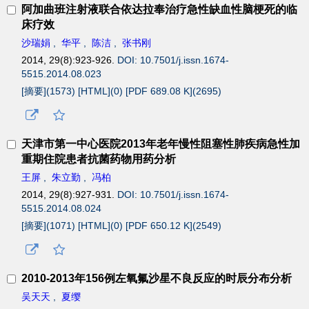
阿加曲班注射液联合依达拉奉治疗急性缺血性脑梗死的临
床疗效
沙瑞娟
,
华平
,
陈洁
,
张书刚
2014, 29(8):923-926.
DOI: 10.7501/j.issn.1674-
5515.2014.08.023
[摘要](
1573
)
[HTML](
0
)
[PDF 689.08 K](
2695
)
天津市第一中心医院2013年老年慢性阻塞性肺疾病急性加
重期住院患者抗菌药物用药分析
王屏
,
朱立勤
,
冯柏
2014, 29(8):927-931.
DOI: 10.7501/j.issn.1674-
5515.2014.08.024
[摘要](
1071
)
[HTML](
0
)
[PDF 650.12 K](
2549
)
2010-2013年156例左氧氟沙星不良反应的时辰分布分析
吴天天
,
夏缨