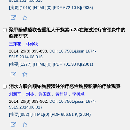
5515.2014.08.015
[摘要](
1015
)
[HTML](
0
)
[PDF 672.10 K](
2835
)
聚甲酚磺醛联合重组人干扰素α-2a在微波治疗宫颈炎中的
临床研究
王萍花
,
林仲秋
2014, 29(8):895-898.
DOI: 10.7501/j.issn.1674-
5515.2014.08.016
[摘要](
1277
)
[HTML](
0
)
[PDF 701.93 K](
2381
)
消水方联合顺铂胸腔灌注治疗恶性胸腔积液的疗效观察
刘新平
,
刘睿
,
许国磊
,
黄静娟
,
李树斌
2014, 29(8):899-902.
DOI: 10.7501/j.issn.1674-
5515.2014.08.017
[摘要](
952
)
[HTML](
0
)
[PDF 686.51 K](
2834
)