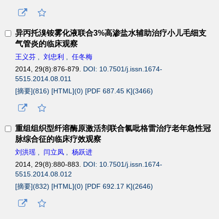
异丙托溴铵雾化液联合3%高渗盐水辅助治疗小儿毛细支
气管炎的临床观察
王义芬
,
刘忠利
,
任冬梅
2014, 29(8):876-879.
DOI: 10.7501/j.issn.1674-
5515.2014.08.011
[摘要](
816
)
[HTML](
0
)
[PDF 687.45 K](
3466
)
重组组织型纤溶酶原激活剂联合氯吡格雷治疗老年急性冠
脉综合征的临床疗效观察
刘洪瑶
,
闫立凤
,
杨跃进
2014, 29(8):880-883.
DOI: 10.7501/j.issn.1674-
5515.2014.08.012
[摘要](
832
)
[HTML](
0
)
[PDF 692.17 K](
2646
)