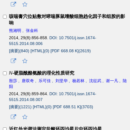
咳喘膏穴位贴敷对哮喘豚鼠嗜酸细胞趋化因子和组胺的影
响
熊湘明
,
张金科
2014, 29(8):856-858.
DOI: 10.7501/j.issn.1674-
5515.2014.08.006
[摘要](
840
)
[HTML](
0
)
[PDF 668.08 K](
2619
)
N
-硬脂酰酪氨酸的理化性质研究
殷莎
,
唐双奇
,
乐可佳
,
刘坚华
,
杨若林
,
沈征武
,
谢一凡
,
陆
阳
2014, 29(8):859-864.
DOI: 10.7501/j.issn.1674-
5515.2014.08.007
[摘要](
1221
)
[HTML](
0
)
[PDF 688.51 K](
3703
)
近红外光谱法测定盐酸环丙沙星片中环丙沙星