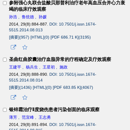
参附强心丸联合盐酸贝那普利治疗老年高血压合并心力衰
竭的临床疗效观察
孙浩
,
鲁统德
,
孙媛
2014, 29(8):884-887.
DOI: 10.7501/j.issn.1674-
5515.2014.08.013
[摘要](
957
)
[HTML](
0
)
[PDF 686.71 K](
3195
)
圣曲红曲胶囊治疗血脂异常的疗程确定及疗效观察
王建平
,
杨兵生
,
王星初
,
施政
2014, 29(8):888-890.
DOI: 10.7501/j.issn.1674-
5515.2014.08.014
[摘要](
1436
)
[HTML](
0
)
[PDF 683.85 K](
4067
)
银锌霜治疗Ⅱ度烧伤患者污染创面的临床观察
薄芳
,
范宜峰
,
王志勇
2014, 29(8):891-894.
DOI: 10.7501/j.issn.1674-