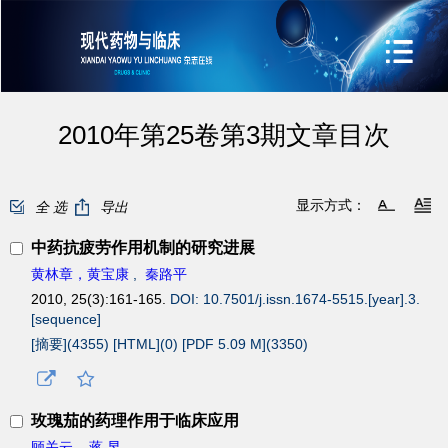
2010年第25卷第3期文章目次
显示方式：
全 选
导出
中药抗疲劳作用机制的研究进展
黄林章，黄宝康
,
秦路平
2010, 25(3):161-165.
DOI: 10.7501/j.issn.1674-5515.[year].3.
[sequence]
[摘要](
4355
)
[HTML](
0
)
[PDF 5.09 M](
3350
)
玫瑰茄的药理作用于临床应用
顾关云
,
蒋 昱