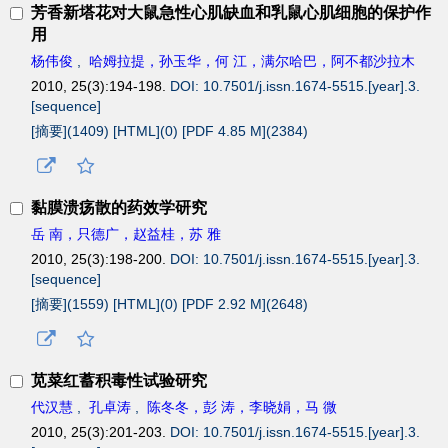
芳香新塔花对大鼠急性心肌缺血和乳鼠心肌细胞的保护作
用
杨伟俊
,
哈姆拉提，孙玉华，何 江，满尔哈巴，阿不都沙拉木
2010, 25(3):194-198.
DOI: 10.7501/j.issn.1674-5515.[year].3.
[sequence]
[摘要](
1409
)
[HTML](
0
)
[PDF 4.85 M](
2384
)
黏膜溃疡散的药效学研究
岳 南，只德广，赵益桂，苏 雅
2010, 25(3):198-200.
DOI: 10.7501/j.issn.1674-5515.[year].3.
[sequence]
[摘要](
1559
)
[HTML](
0
)
[PDF 2.92 M](
2648
)
苋菜红蓄积毒性试验研究
代汉慧
,
孔卓涛
,
陈冬冬，彭 涛，李晓娟，马 微
2010, 25(3):201-203.
DOI: 10.7501/j.issn.1674-5515.[year].3.