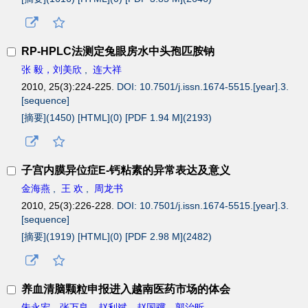
RP-HPLC法测定兔眼房水中头孢匹胺钠
张 毅，刘美欣
,
连大祥
2010, 25(3):224-225.
DOI: 10.7501/j.issn.1674-5515.[year].3.
[sequence]
[摘要](
1450
)
[HTML](
0
)
[PDF 1.94 M](
2193
)
子宫内膜异位症E-钙粘素的异常表达及意义
金海燕
,
王 欢
,
周龙书
2010, 25(3):226-228.
DOI: 10.7501/j.issn.1674-5515.[year].3.
[sequence]
[摘要](
1919
)
[HTML](
0
)
[PDF 2.98 M](
2482
)
养血清脑颗粒申报进入越南医药市场的体会
朱永宏，张万良，赵利斌，赵国骥，郭治昕