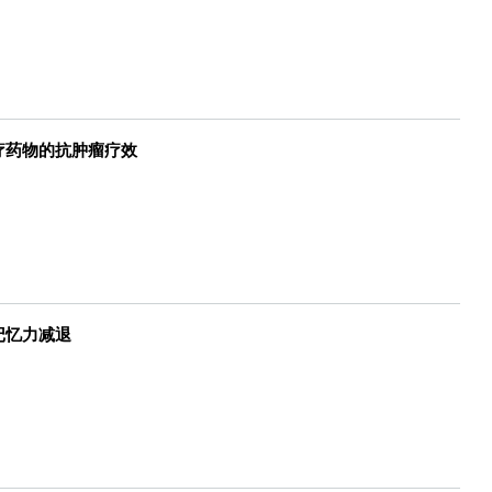
疗药物的抗肿瘤疗效
记忆力减退