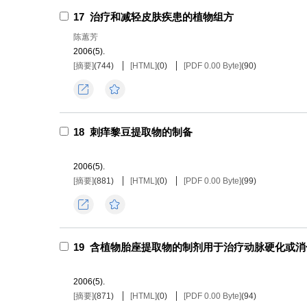
17
治疗和减轻皮肤疾患的植物组方
陈蕙芳
2006(5).
[摘要]
(
744
)
[HTML]
(
0
)
[PDF 0.00 Byte]
(
90
)
导出
收藏
18
刺痒黎豆提取物的制备
2006(5).
[摘要]
(
881
)
[HTML]
(
0
)
[PDF 0.00 Byte]
(
99
)
导出
收藏
19
含植物胎座提取物的制剂用于治疗动脉硬化或消
2006(5).
[摘要]
(
871
)
[HTML]
(
0
)
[PDF 0.00 Byte]
(
94
)