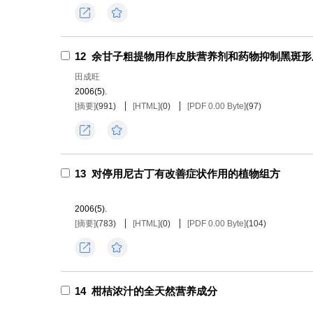
导出
收藏
12
余甘子粗提物用作皮肤营养剂和药物抑制黑斑形
田成旺
2006(5).
[摘要]
(
991
)
[HTML]
(
0
)
[PDF 0.00 Byte]
(
97
)
导出
收藏
13
对停用尼古丁有改善症状作用的植物组方
2006(5).
[摘要]
(
783
)
[HTML]
(
0
)
[PDF 0.00 Byte]
(
104
)
导出
收藏
14
柑桔浓汁的全天然营养成分