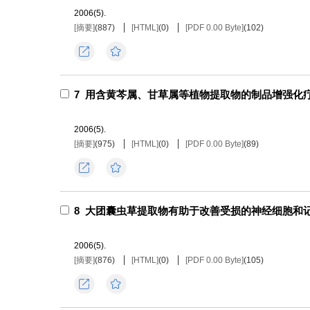
2006(5).
[摘要]
(
887
)
[HTML]
(
0
)
[PDF 0.00 Byte]
(
102
)
导出
收藏
7
用含黄芩属、甘草属等植物提取物的制品增强化
2006(5).
[摘要]
(
975
)
[HTML]
(
0
)
[PDF 0.00 Byte]
(
89
)
导出
收藏
8
大团囊虫草提取物有助于改善受损的神经细胞和
2006(5).
[摘要]
(
876
)
[HTML]
(
0
)
[PDF 0.00 Byte]
(
105
)
导出
收藏