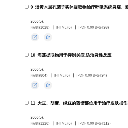
9
淡黄木层孔菌子实体提取物治疗呼吸系统炎症、糖
2006(5).
[摘要]
(
1028
)
[HTML]
(
0
)
[PDF 0.00 Byte]
(
98
)
导出
收藏
10
海藻提取物用于抑制炎症,防治炎性反应
2006(5).
[摘要]
(
804
)
[HTML]
(
0
)
[PDF 0.00 Byte]
(
94
)
导出
收藏
11
大豆、胡麻、绿豆的蒸馏部位用于治疗皮肤损伤
2006(5).
[摘要]
(
1226
)
[HTML]
(
0
)
[PDF 0.00 Byte]
(
112
)