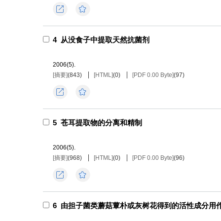
导出
收藏
4
从没食子中提取天然抗菌剂
2006(5).
[摘要]
(
843
)
[HTML]
(
0
)
[PDF 0.00 Byte]
(
97
)
导出
收藏
5
苍耳提取物的分离和精制
2006(5).
[摘要]
(
968
)
[HTML]
(
0
)
[PDF 0.00 Byte]
(
96
)
导出
收藏
6
由担子菌类蘑菇蕈朴或灰树花得到的活性成分用