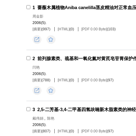
1
蔷薇木属植物Aniba canelilla茎皮精油对正
周金影
2006(5).
[摘要]
(
997
)
[HTML]
(
0
)
[PDF 0.00 Byte]
(
103
)
导出
收藏
2
前列腺素类、巯基和一氧化氮对黄芪皂苷胃保护
闫艳
2006(5).
[摘要]
(
788
)
[HTML]
(
0
)
[PDF 0.00 Byte]
(
97
)
导出
收藏
3
2,5-二芳基-3,4-二甲基四氢呋喃新木脂素类的神
戴伟娟
,
陈艳
2006(5).
[摘要]
(
807
)
[HTML]
(
0
)
[PDF 0.00 Byte]
(
97
)