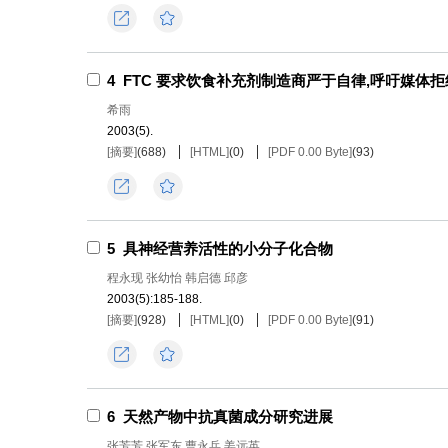
导出
收藏
4
FTC 要求饮食补充剂制造商严于自律,呼吁媒体
希雨
2003(5).
[摘要]
(
688
)
[HTML]
(
0
)
[PDF 0.00 Byte]
(
93
)
导出
收藏
5
具神经营养活性的小分子化合物
程永现 张幼怡 韩启德 邱彦
2003(5):185-188.
[摘要]
(
928
)
[HTML]
(
0
)
[PDF 0.00 Byte]
(
91
)
导出
收藏
6
天然产物中抗真菌成分研究进展
张芳芳 张军东 曹永兵 姜远英