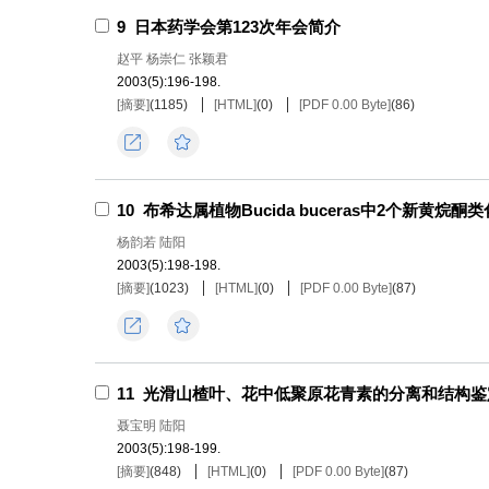
9
日本药学会第123次年会简介
赵平 杨崇仁 张颖君
2003(5):196-198.
[摘要]
(
1185
)
[HTML]
(
0
)
[PDF 0.00 Byte]
(
86
)
导出
收藏
10
布希达属植物Bucida buceras中2个新黄烷酮类化合
杨韵若 陆阳
2003(5):198-198.
[摘要]
(
1023
)
[HTML]
(
0
)
[PDF 0.00 Byte]
(
87
)
导出
收藏
11
光滑山楂叶、花中低聚原花青素的分离和结构鉴
聂宝明 陆阳
2003(5):198-199.
[摘要]
(
848
)
[HTML]
(
0
)
[PDF 0.00 Byte]
(
87
)