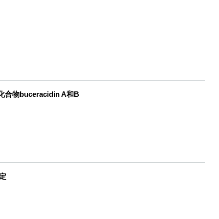
物buceracidin A和B
定