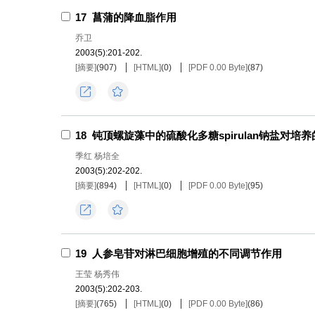
17
菖蒲的降血脂作用
乔卫
2003(5):201-202.
[摘要]
(
907
)
[HTML]
(
0
)
[PDF 0.00 Byte]
(
87
)
导出
收藏
18
钝顶螺旋藻中的硫酸化多糖spirulan钠盐对
季红 杨培全
2003(5):202-202.
[摘要]
(
894
)
[HTML]
(
0
)
[PDF 0.00 Byte]
(
95
)
导出
收藏
19
人参皂苷对淋巴细胞增殖的不同调节作用
王莹 杨秀伟
2003(5):202-203.
[摘要]
(
765
)
[HTML]
(
0
)
[PDF 0.00 Byte]
(
86
)