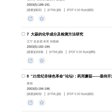
2003(5):189-191.
[摘要]
(
922
)
[HTML]
(
0
)
[PDF 0.00 Byte]
(
92
)
导出
收藏
7
大蒜的化学成分及检测方法研究
王宁 史岩眉 朱军 孙勤枢
2003(5):192-194.
[摘要]
(
1019
)
[HTML]
(
0
)
[PDF 0.00 Byte]
(
95
)
导出
收藏
8
“21世纪非绿色革命”论坛I：药用蘑菇——亟待
希雨
2003(5):194-196.
[摘要]
(
923
)
[HTML]
(
0
)
[PDF 0.00 Byte]
(
92
)
导出
收藏