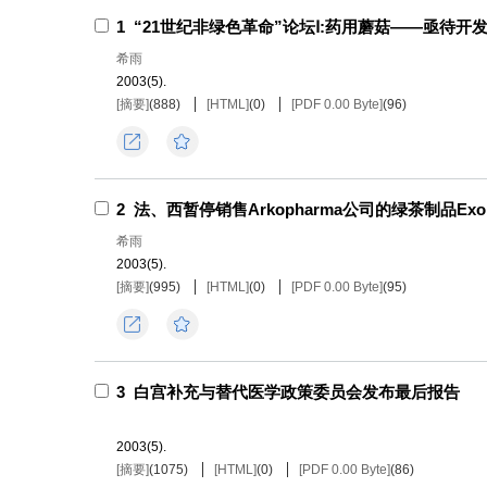
1
“21世纪非绿色革命”论坛Ⅰ:药用蘑菇——亟待开
希雨
2003(5).
[摘要]
(
888
)
[HTML]
(
0
)
[PDF 0.00 Byte]
(
96
)
导出
收藏
2
法、西暂停销售Arkopharma公司的绿茶制品Exol
希雨
2003(5).
[摘要]
(
995
)
[HTML]
(
0
)
[PDF 0.00 Byte]
(
95
)
导出
收藏
3
白宫补充与替代医学政策委员会发布最后报告
2003(5).
[摘要]
(
1075
)
[HTML]
(
0
)
[PDF 0.00 Byte]
(
86
)