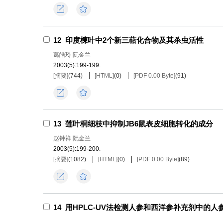
导出
收藏
12
印度楝叶中2个新三萜化合物及其杀虫活性
葛皓玲 阮金兰
2003(5):199-199.
[摘要]
(
744
)
[HTML]
(
0
)
[PDF 0.00 Byte]
(
91
)
导出
收藏
13
莲叶桐细枝中抑制JB6鼠表皮细胞转化的成分
赵钟祥 阮金兰
2003(5):199-200.
[摘要]
(
1082
)
[HTML]
(
0
)
[PDF 0.00 Byte]
(
89
)
导出
收藏
14
用HPLC-UV法检测人参和西洋参补充剂中的人