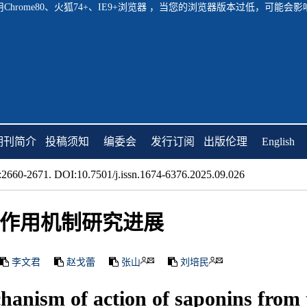
hrome80、火狐74+、IE9+浏览器 ，当您的浏览器版本过低，可能
期刊简介
投稿须知
编委会
发行订阅
出版伦理
English
2660-2671. DOI:10.7501/j.issn.1674-6376.2025.09.026
作用机制研究进展
李文君
赵戈蕾
张山
刘培民
hanism of action of saponins from 