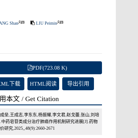
ANG Shan
LIU Peimin
PDF(723.08 K)
XML下载
HTML阅读
导出引用
本文 / Get Citation
成垒,王成志,李东东,杨振耀,李文君,赵戈蕾,张山,刘培
.中药皂苷类成分治疗肺癌作用机制研究进展[J].药物
价研究,2025,,48(9):2660-2671