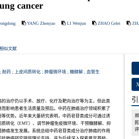
lung cancer
Dongdong
YANG Zhenyao
LI Wenjun
ZHAO Gelei
ZH
相似文献
;
耐药
;
上皮间质转化
;
肿瘤微环境
;
糖酵解
;
血管生
引用
癌的治疗仍以手术、放疗、化疗及靶向治疗等为主，但此类
进而影响患者生活质量及预后。中药在肺癌治疗领域积累了
郑
用等优势。近年来大量研究表明，中药皂苷类成分可通过诱
民
质转化（EMT）、调节肿瘤免疫微环境、干预糖酵解、抑
评
缓肺癌发生发展。系统总结中药皂苷类成分治疗肺癌的作用
药抗肺癌研究提供理论支持，并为后续深入探索奠定基础。