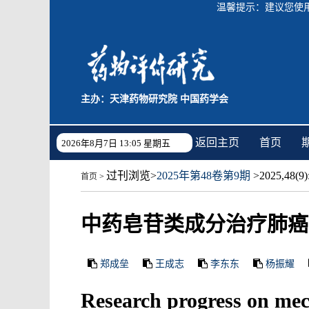
温馨提示：建议您使用C
主办：天津药物研究院 中国药学会
返回主页
首页
2026年8月7日 13:05 星期五
过刊浏览
>
2025年第48卷第9期
>2025,48(9):
首页
>
中药皂苷类成分治疗肺癌
郑成垒
王成志
李东东
杨振耀
Research progress on mec