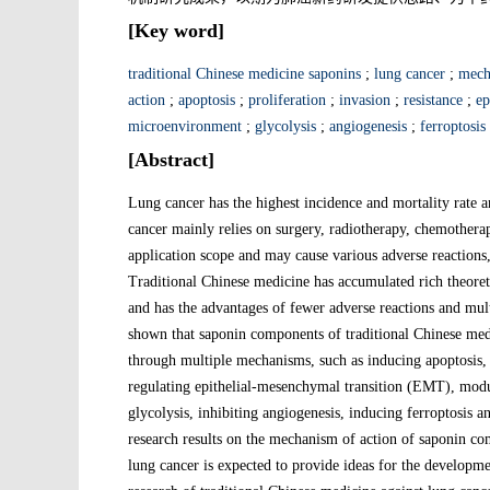
[Key word]
traditional Chinese medicine saponins
;
lung cancer
;
mech
action
;
apoptosis
;
proliferation
;
invasion
;
resistance
;
ep
microenvironment
;
glycolysis
;
angiogenesis
;
ferroptosis
[Abstract]
Lung cancer has the highest incidence and mortality rate a
cancer mainly relies on surgery, radiotherapy, chemothera
application scope and may cause various adverse reactions, 
Traditional Chinese medicine has accumulated rich theoreti
and has the advantages of fewer adverse reactions and multi
shown that saponin components of traditional Chinese med
through multiple mechanisms, such as inducing apoptosis, i
regulating epithelial-mesenchymal transition (EMT), mod
glycolysis, inhibiting angiogenesis, inducing ferroptosis 
research results on the mechanism of action of saponin co
lung cancer is expected to provide ideas for the developme