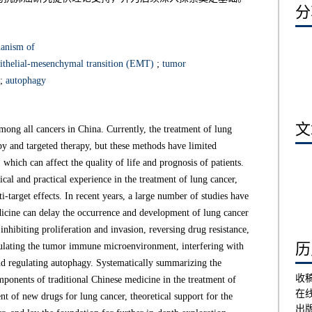
分享
anism of
ithelial-mesenchymal transition (EMT)
;
tumor
;
autophagy
文章
mong all cancers in China. Currently, the treatment of lung
py and targeted therapy, but these methods have limited
which can affect the quality of life and prognosis of patients.
cal and practical experience in the treatment of lung cancer,
-target effects. In recent years, a large number of studies have
icine can delay the occurrence and development of lung cancer
nhibiting proliferation and invasion, reversing drug resistance,
历史
ulating the tumor immune microenvironment, interfering with
and regulating autophagy. Systematically summarizing the
收
mponents of traditional Chinese medicine in the treatment of
在
nt of new drugs for lung cancer, theoretical support for the
出