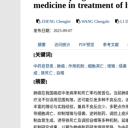
medicine in treatment of 
ZHENG Chenglei
WANG Chengzhi
LI 
发布日期：2025-09-07
摘要
访问统计
PDF预览
参考文献
[关键词]
中药皂苷类
;
肺癌
;
作用机制
;
细胞凋亡
;
增殖
;
侵袭
成
;
铁死亡
;
自噬
[摘要]
肺癌在我国癌症中发病率和死亡率均居首位。当前肺
疗法不仅适用范围有限，还可能引发多种不良反应，
丰富的理论与实践经验，兼具不良反应少、多靶点作
导细胞凋亡、抑制增殖与侵袭、逆转耐药、调控上皮间
制血管生成、诱导铁死亡及调控自噬等多种机制，延
机制研究成果，以期为肺癌新药研发提供思路、为中