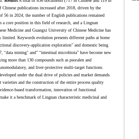
ed.
Results
A total of 836 documents (717 in Chinese and 119 in
Chinese publications increased after 2018, driven by the
of 56 in 2024; the number of English publications remained
 a core position in this field of research, and a Lingnan
inese Medicine and Guangxi University of Chinese Medicine has
ly limited. Keywords evolution presents different paths at home
nctional discovery-application exploration” and domestic being
017, “data mining" and” “intestinal microbiota” have become new
fying more than 130 compounds such as psoralen and
unomodulatory, and liver-protective multi-target functions.
developed under the dual drive of policies and market demands.
 varieties and the construction of the entire process quality
vidence-based transformation, innovation of functional
 make it a benchmark of Lingnan characteristic medicinal and