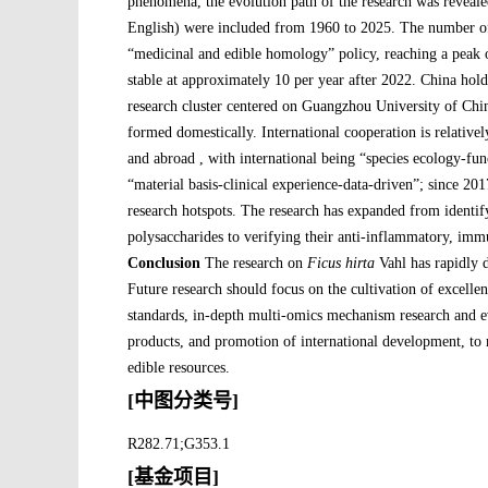
phenomena, the evolution path of the research was reveal
English) were included from 1960 to 2025. The number of 
“medicinal and edible homology” policy, reaching a peak 
stable at approximately 10 per year after 2022. China holds
research cluster centered on Guangzhou University of Ch
formed domestically. International cooperation is relative
and abroad , with international being “species ecology-fu
“material basis-clinical experience-data-driven”; since 2
research hotspots. The research has expanded from identi
polysaccharides to verifying their anti-inflammatory, imm
Conclusion
The research on
Ficus hirta
Vahl has rapidly 
Future research should focus on the cultivation of excellent
standards, in-depth multi-omics mechanism research and e
products, and promotion of international development, to
edible resources.
[中图分类号]
R282.71;G353.1
[基金项目]