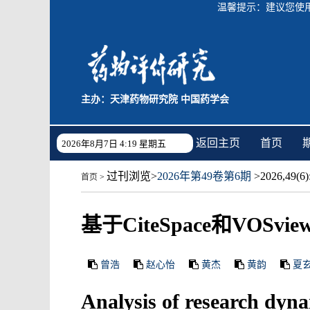
温馨提示：建议您使用C
主办：天津药物研究院 中国药学会
返回主页
首页
2026年8月7日 4:19 星期五
过刊浏览
>
2026年第49卷第6期
>2026,49(6):
首页
>
基于CiteSpace和VO
曾浩
赵心怡
黄杰
黄韵
夏
Analysis of research dyn