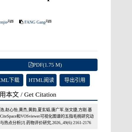
njie
FANG Gang
PDF(1.75 M)
XML下载
HTML阅读
导出引用
本文 / Get Citation
浩,赵心怡,黄杰,黄韵,夏玄韬,唐广军,张文捷,方刚.基
CiteSpace和VOSviewer可视化图谱的五指毛桃研究动
与热点分析[J].药物评价研究,2026,,49(6):2161-2176