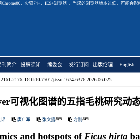
hrome80、火狐74+、IE9+浏览器 ，当您的浏览器版本过低，可能
期刊简介
投稿须知
编委会
发行订阅
出版伦理
English
2161-2176. DOI:10.7501/j.issn.1674-6376.2026.06.025
Sviewer可视化图谱的五指毛桃研究
玄韬
唐广军
张文捷
方刚
amics and hotspots of
Ficus hirta
ba