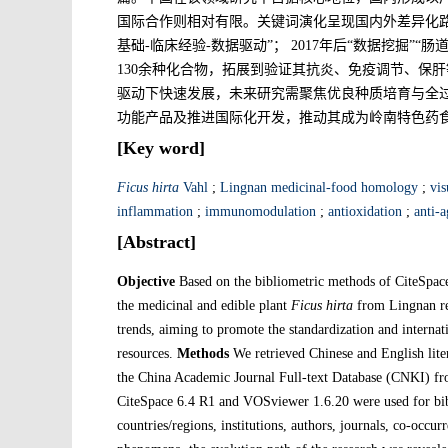
国际合作则相对有限。关键词演化呈现国内外差异化路径
基础-临床经验-数据驱动”； 2017年后“数据挖掘
130余种化合物，拓展到验证其抗炎、免疫调节、保
驱动下快速发展，未来研究需聚焦优良种质培育与全
功能产品及推进国际化开发，推动其成为岭南特色药
[Key word]
Ficus hirta
Vahl
;
Lingnan medicinal-food homology
;
vis
inflammation
;
immunomodulation
;
antioxidation
;
anti-
[Abstract]
Objective
Based on the bibliometric methods of CiteSpace 
the medicinal and edible plant
Ficus hirta
from Lingnan reg
trends, aiming to promote the standardization and interna
resources.
Methods
We retrieved Chinese and English lit
the China Academic Journal Full-text Database (CNKI) fro
CiteSpace 6.4 R1 and VOSviewer 1.6.20 were used for bibl
countries/regions, institutions, authors, journals, co-occu