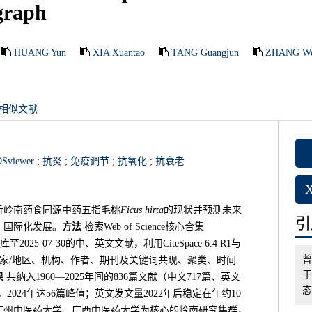
graph
HUANG Yun
XIA Xuantao
TANG Guangjun
ZHANG We
相似文献
Sviewer
;
抗炎
;
免疫调节
;
抗氧化
;
抗衰老
法，分析岭南药食同源中药五指毛桃
Ficus hirta
的现状并预测未来
引用
、国际化发展。
方法
检索Web of Science核心合集
5-07-30的中、英文文献，利用CiteSpace 6.4 R1与
曾
文量、国家/地区、机构、作者、期刊及关键词共现、聚类、时间
于
果
共纳入1960—2025年间的836篇文献（中文717篇、英文
态
，2024年达56篇峰值；英文发文量2022年后稳定在年约10
广州中医药大学、广西中医药大学为核心的岭南研究集群，