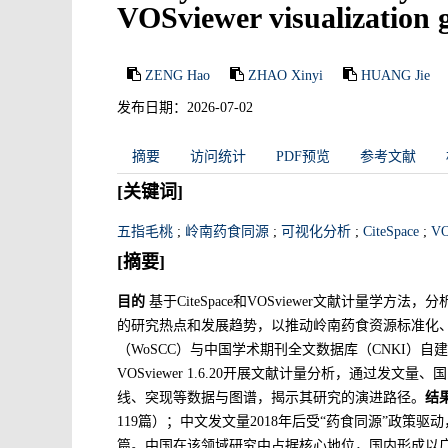
VOSviewer visualization 
ZENG Hao
ZHAO Xinyi
HUANG Jie
发布日期：2026-07-02
摘要
访问统计
PDF预览
参考文献
[关键词]
五指毛桃
;
岭南药食同源
;
可视化分析
;
CiteSpace
;
VO
[摘要]
目的
基于CiteSpace和VOSviewer文献计量学方
的研究热点和发展趋势，以推动岭南药食资源标准化
（WoSCC）与中国学术期刊全文数据库（CNKI）自建库至202
VOSviewer 1.6.20开展文献计量分析，通过发
线、突现等数据与图谱，揭示其研究的演进路径。
结
119篇）；中文发文量2018年后受“药食同源”政策驱动
篇。中国在该领域研究中占据核心地位，国内形成以