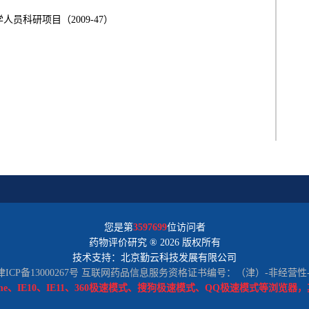
人员科研项目（2009-47）
您是第
3597699
位访问者
药物评价研究 ® 2026 版权所有
技术支持：北京勤云科技发展有限公司
CP备13000267号
互联网药品信息服务资格证书编号：（津）-非经营性-201
Chrome、IE10、IE11、360极速模式、搜狗极速模式、QQ极速模式等浏览