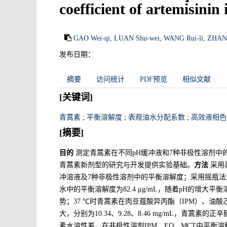
coefficient of artemisinin 
GAO Wei-qi, LUAN Shu-wei, WANG Rui-li, ZHAN
发布日期：
摘要
访问统计
PDF预览
相似文献
[关键词]
青蒿素
;
平衡溶解度
;
表观油水分配系数
;
高效液相色
[摘要]
目的
测定青蒿素在不同pH缓冲液和7种非极性溶剂中
青蒿素新剂型的研究与开发提供实验基础。
方法
采用
冲溶液及7种非极性溶剂中的平衡溶解度；采用摇瓶
水中的平衡溶解度为82.4 μg/mL，随着pH的增大平衡溶解
势；37 ℃时青蒿素在肉豆蔻酸异丙酯（IPM）、油
大，分别为10.34、9.28、8.46 mg/mL，青蒿素的
素水溶性差，在非极性溶剂IPM、EO、MCT中平衡