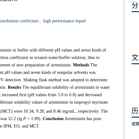
分享
istribution coefficient
;
high performance liquid
misinin in buffer with different pH values and seven kinds of
文章
ition coefficient in octanol-water/buffer solution, thus to
opment of new preparation of artemisinin.
Methods
The
rent pH values and seven kinds of nonpolar solvents was
V detection. Shaking flask method was adopted to determine
inin.
Results
The equilibrium solubility of artemisinin in water
 increased first (pH values from 5.0 to 6.8) and decreased
ibrium solubility values of artemisinin in isopropyl myristate
历史
s (MCT) were 10.34, 9.28,
and 8.46 mg/mL, respectively. The
n was 12.2 (lg
P
= 1.09).
Conclusion
Artemisinin has poor
收
er in IPM, EO, and MCT.