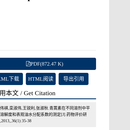
PDF(872.47 K)
XML下载
HTML阅读
导出引用
本文 / Get Citation
伟褀,栾淑伟,王锐利,张淑秋.青蒿素在不同溶剂中平
溶解度和表观油水分配系数的测定[J].药物评价研
2013,,36(1):35-38