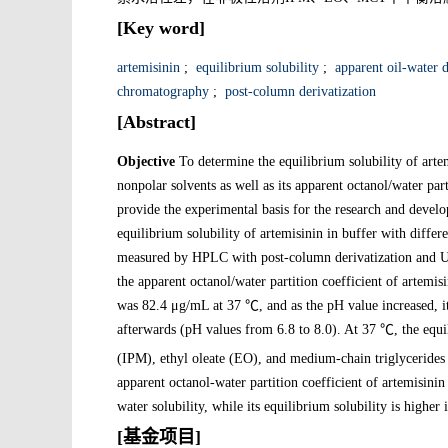
[Key word]
artemisinin
;
equilibrium solubility
;
apparent oil-water d
chromatography
;
post-column derivatization
[Abstract]
Objective
To determine the equilibrium solubility of arte
nonpolar solvents as well as its apparent octanol/water part
provide the experimental basis for the research and devel
equilibrium solubility of artemisinin in buffer with diffe
measured by HPLC with post-column derivatization and U
the apparent octanol/water partition coefficient of artemis
was 82.4 μg/mL at 37 ℃, and as the pH value increased, it
afterwards (pH values from 6.8 to 8.0). At 37 ℃, the equil
(IPM), ethyl oleate (EO), and medium-chain triglyceride
apparent octanol-water partition coefficient of artemisini
water solubility, while its equilibrium solubility is high
[基金项目]