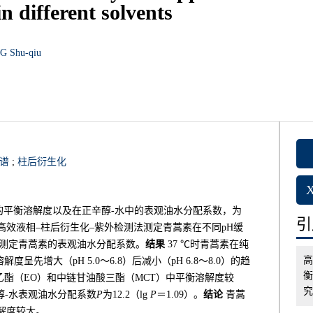
in different solvents
G Shu-qiu
谱
;
柱后衍生化
的平衡溶解度以及在正辛醇-水中的表观油水分配系数，为
引用
高效液相–柱后衍生化–紫外检测法测定青蒿素在不同pH缓
法测定青蒿素的表观油水分配系数。
结果
37 ℃时青蒿素在纯
高
度呈先增大（pH 5.0～6.8）后减小（pH 6.8～8.0）的趋
衡
酸乙酯（EO）和中链甘油酸三酯（MCT）中平衡溶解度较
究,
正辛醇-水表观油水分配系数
P
为12.2（lg
P
＝1.09）。
结论
青蒿
溶解度较大。