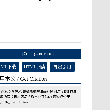
PDF(698.19 K)
XML下载
HTML阅读
导出引用
本文 / Get Citation
金莲,李梦婷.布鲁顿酪氨酸激酶抑制剂治疗B细胞淋
瘤的医疗机构药品遴选量化评估[J].药物评价研
2026,,49(6):2107-2119