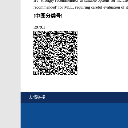
are ‘strongly recommended’ as suitable options for inclusi
recommended’ for MCL, requiring careful evaluation of its
[中图分类号]
R979.1
友情链接