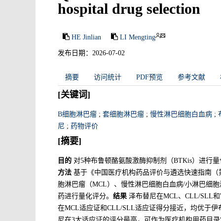
hospital drug selection
HE Jinlian
LI Mengting
发布日期：2026-07-02
摘要
访问统计
PDF预览
参考文献
[关键词]
B细胞淋巴瘤
;
套细胞淋巴瘤
;
慢性淋巴细胞白血病
;
尼
;
药物评价
[摘要]
目的
对5种布鲁顿酪氨酸激酶抑制剂（BTKis）进
方法
基于《中国医疗机构药品评价与遴选快速指南（
胞淋巴瘤（MCL）、慢性淋巴细胞白血病/小淋巴细胞淋
药进行量化评分。
结果
泽布替尼在MCL、CLL/SL
在MCL适应证和CLL/SLL适应证得分接近，均优于伊
尼在3大适应证的评分最高，可作为医疗机构用药目录