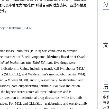
分享
替尼与奥布替尼为“强推荐”引进目录的适宜选择。匹妥布替尼
代性。
ocytic leukemia
;
BTK
文章
osine kinase inhibitors (BTKis) was conducted to provide
r the treatment of B-cell lymphoma.
Methods
Based on
A Quick
dical Institutions
(
the Third Edition
), five drugs were
ed indications in China, including mantle cell lymphoma (MCL),
oma (SLL/CLL), and Waldenström’s macroglobulinemia (WM).
d WM were 81, 80, and 81, respectively. Acalabrutinib and
历史
cations, both outperforming ibrutinib. For WM indication,
he highest scores across all three indications and is
收
retention in institutional drug directories, while ibrutinib
在
rnatives. For MCL and CLL/SLL, acalabrutinib and orelabrutinib
出