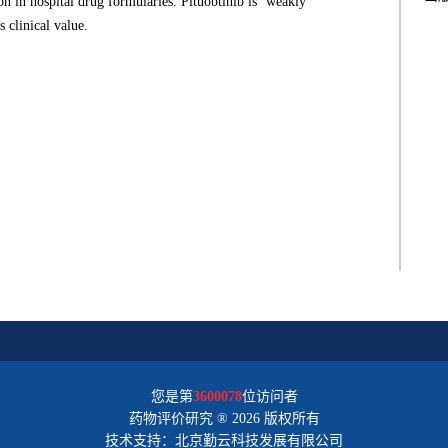
on in hospital drug formularies. Pituobtinib is ‘weakly
 clinical value.
您是第
3600078
位访问者
药物评价研究 ® 2026 版权所有
技术支持：北京勤云科技发展有限公司