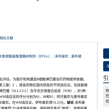
相似文献
布鲁顿酪氨酸激酶抑制剂（BTKis）
;
泽布替尼
;
奥布替
引用
行量化评估，为医疗机构遴选B细胞淋巴瘤治疗药物提供依据。
第三版）》，按各药物在国内获批的不同适应证，包括套细
何
巴瘤（SLL/CLL）及华氏巨球蛋白血症（WM），对5种
巴
L和WM适应证的评分分别为81、80和81；阿可替尼与奥布替尼
究,
布替尼。在WM适应证，伊布替尼得74.22分。
结论
泽布替
“强推荐”引进或保留品种，伊布替尼虽可“保留”，但面临更