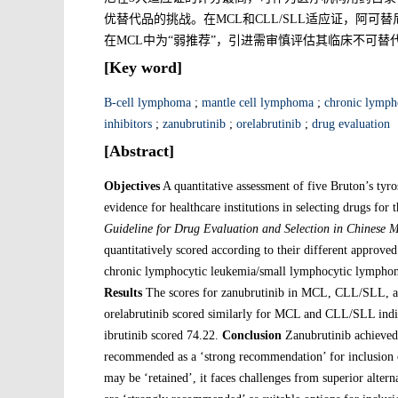
优替代品的挑战。在MCL和CLL/SLL适应证，阿可
在MCL中为“弱推荐”，引进需审慎评估其临床不可替
[Key word]
B-cell lymphoma
;
mantle cell lymphoma
;
chronic lymph
inhibitors
;
zanubrutinib
;
orelabrutinib
;
drug evaluation
[Abstract]
Objectives
A quantitative assessment of five Bruton’s tyr
evidence for healthcare institutions in selecting drugs fo
Guideline for
Drug Evaluation and Selection in Chinese Me
quantitatively scored according to their different approv
chronic lymphocytic leukemia/small lymphocytic lymph
Results
The scores for zanubrutinib in MCL, CLL/SLL, an
orelabrutinib scored similarly for MCL and CLL/SLL indi
ibrutinib scored 74.22.
Conclusion
Zanubrutinib achieved t
recommended as a ‘strong recommendation’ for inclusion or 
may be ‘retained’, it faces challenges from superior alte