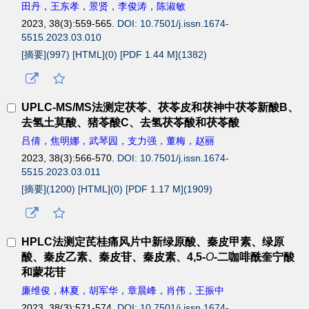
田丹，王东孝，景贤，李俊涛，陈淑敏
2023, 38(3):559-565.
DOI: 10.7501/j.issn.1674-
5515.2023.03.010
[摘要](
997
)
[HTML](
0
)
[PDF 1.44 M](
1382
)
UPLC-MS/MS法测定茯苓、茯苓皮和茯神中茯苓新酸B、
去氢土莫酸、猪苓酸C、去氢茯苓酸和茯苓酸
吕倩，焦明娜，武琴园，支力强，董梅，赵丽
2023, 38(3):566-570.
DOI: 10.7501/j.issn.1674-
5515.2023.03.011
[摘要](
1200
)
[HTML](
0
)
[PDF 1.17 M](
1909
)
HPLC法测定芪桂痛风片中新绿原酸、秦皮甲素、绿原
酸、秦皮乙素、秦皮苷、秦皮素、4,5-
O
-二咖啡酰奎宁酸
和蒙花苷
廉维俊，林夏，胡军华，章晨峰，肖伟，王振中
2023, 38(3):571-574.
DOI: 10.7501/j.issn.1674-