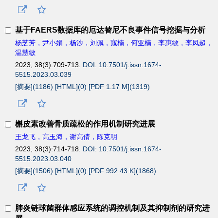
基于FAERS数据库的厄达替尼不良事件信号挖掘与分析
杨芝芳，尹小娟，杨沙，刘佩，寇楠，何亚楠，李惠敏，李凤超，
温慧敏
2023, 38(3):709-713.
DOI: 10.7501/j.issn.1674-
5515.2023.03.039
[摘要](
1186
)
[HTML](
0
)
[PDF 1.17 M](
1319
)
槲皮素改善骨质疏松的作用机制研究进展
王龙飞，高玉海，谢高倩，陈克明
2023, 38(3):714-718.
DOI: 10.7501/j.issn.1674-
5515.2023.03.040
[摘要](
1506
)
[HTML](
0
)
[PDF 992.43 K](
1868
)
肺炎链球菌群体感应系统的调控机制及其抑制剂的研究进