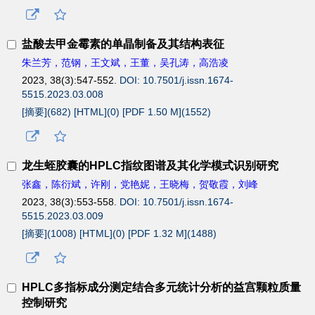
盐酸去甲金霉素的单晶制备及其结构表征
朱兰芳，范钢，王文斌，王董，吴孔涛，高浩凌
2023, 38(3):547-552.
DOI: 10.7501/j.issn.1674-
5515.2023.03.008
[摘要](
682
)
[HTML](
0
)
[PDF 1.50 M](
1552
)
龙生蛭胶囊的HPLC指纹图谱及其化学模式识别研究
张鑫，陈衍斌，许刚，党艳妮，王晓梅，贺敬霞，刘峰
2023, 38(3):553-558.
DOI: 10.7501/j.issn.1674-
5515.2023.03.009
[摘要](
1008
)
[HTML](
0
)
[PDF 1.32 M](
1488
)
HPLC多指标成分测定结合多元统计分析的益宫颗粒质量
控制研究