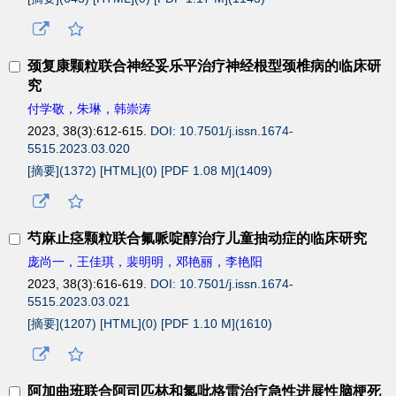
颈复康颗粒联合神经妥乐平治疗神经根型颈椎病的临床研
究
付学敬，朱琳，韩崇涛
2023, 38(3):612-615.
DOI: 10.7501/j.issn.1674-
5515.2023.03.020
[摘要](
1372
)
[HTML](
0
)
[PDF 1.08 M](
1409
)
芍麻止痉颗粒联合氟哌啶醇治疗儿童抽动症的临床研究
庞尚一，王佳琪，裴明明，邓艳丽，李艳阳
2023, 38(3):616-619.
DOI: 10.7501/j.issn.1674-
5515.2023.03.021
[摘要](
1207
)
[HTML](
0
)
[PDF 1.10 M](
1610
)
阿加曲班联合阿司匹林和氯吡格雷治疗急性进展性脑梗死