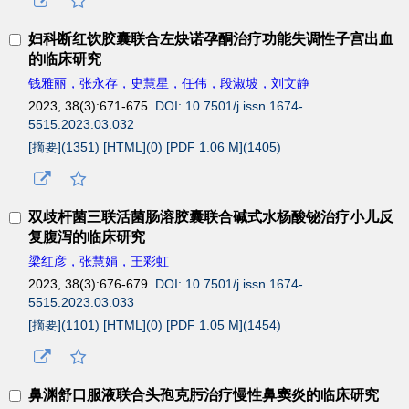
妇科断红饮胶囊联合左炔诺孕酮治疗功能失调性子宫出血
的临床研究
钱雅丽，张永存，史慧星，任伟，段淑坡，刘文静
2023, 38(3):671-675.
DOI: 10.7501/j.issn.1674-
5515.2023.03.032
[摘要](
1351
)
[HTML](
0
)
[PDF 1.06 M](
1405
)
双歧杆菌三联活菌肠溶胶囊联合碱式水杨酸铋治疗小儿反
复腹泻的临床研究
梁红彦，张慧娟，王彩虹
2023, 38(3):676-679.
DOI: 10.7501/j.issn.1674-
5515.2023.03.033
[摘要](
1101
)
[HTML](
0
)
[PDF 1.05 M](
1454
)
鼻渊舒口服液联合头孢克肟治疗慢性鼻窦炎的临床研究