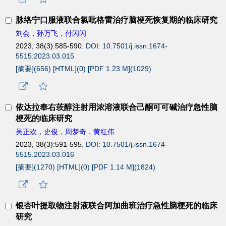
脉络宁口服液联合氯吡格雷治疗脑梗死恢复期的临床研究
刘会，孙万飞，付闪闪
2023, 38(3):585-590.
DOI: 10.7501/j.issn.1674-
5515.2023.03.015
[摘要](
656
)
[HTML](
0
)
[PDF 1.23 M](
1029
)
依达拉奉右莰醇注射用浓溶液联合己酮可可碱治疗急性脑
梗死的临床研究
吴正欢，史俊，周梦奇，黄红伟
2023, 38(3):591-595.
DOI: 10.7501/j.issn.1674-
5515.2023.03.016
[摘要](
1270
)
[HTML](
0
)
[PDF 1.14 M](
1824
)
银杏叶提取物注射液联合阿加曲班治疗急性脑梗死的临床
研究