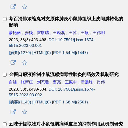
芩百清肺浓缩丸对支原体肺炎小鼠肺组织上皮间质转化的
影响
蒙艳丽，姜焱，雷敏瑞，王晓溪，王萍，王欣，王伟明
2023, 38(3):493-498.
DOI: 10.7501/j.issn.1674-
5515.2023.03.001
[摘要](
1270
)
[HTML](
0
)
[PDF 1.54 M](
1447
)
金振口服液抑制小鼠流感病毒性肺炎的药效及机制研究
白洁，张新庄，刘忞璇，曹亮，王振中，章晨峰，肖伟
2023, 38(3):499-504.
DOI: 10.7501/j.issn.1674-
5515.2023.03.002
[摘要](
1149
)
[HTML](
0
)
[PDF 1.68 M](
2501
)
五味子提取物对小鼠银屑病样皮损的抑制作用及机制研究