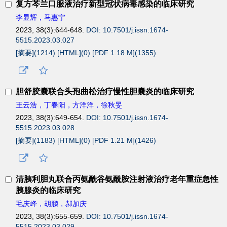
复方芩兰口服液治疗新型冠状病毒感染的临床研究
李显辉，马惠宁
2023, 38(3):644-648.
DOI: 10.7501/j.issn.1674-
5515.2023.03.027
[摘要](
1214
)
[HTML](
0
)
[PDF 1.18 M](
1355
)
胆舒胶囊联合头孢曲松治疗慢性胆囊炎的临床研究
王云浩，丁春阳，方洋洋，徐秋旻
2023, 38(3):649-654.
DOI: 10.7501/j.issn.1674-
5515.2023.03.028
[摘要](
1183
)
[HTML](
0
)
[PDF 1.21 M](
1426
)
清胰利胆丸联合丙氨酰谷氨酰胺注射液治疗老年重症急性
胰腺炎的临床研究
毛庆峰，胡鹏，郝加庆
2023, 38(3):655-659.
DOI: 10.7501/j.issn.1674-
5515.2023.03.029