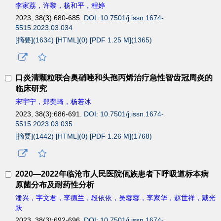
李家荔，许黎，杨和平，程婷
2023, 38(3):680-685.
DOI: 10.7501/j.issn.1674-
5515.2023.03.034
[摘要](
1634
)
[HTML](
0
)
[PDF 1.25 M](
1365
)
口炎清颗粒联合奥硝唑和头孢丙烯治疗急性智齿冠周炎的
临床研究
宋宇宁，郑奕琦，杨若冰
2023, 38(3):686-691.
DOI: 10.7501/j.issn.1674-
5515.2023.03.035
[摘要](
1442
)
[HTML](
0
)
[PDF 1.26 M](
1768
)
2020—2022年临沧市人民医院佤族患者下呼吸道标本病
原菌分布及耐药性分析
潘兴，字文君，李德兰，段依依，吴蓉蓉，李家华，赵世祥，戴光
跃
2023, 38(3):692-696.
DOI: 10.7501/j.issn.1674-