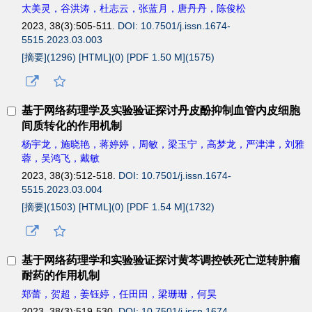
太美灵，谷洪涛，杜志云，张蓝月，唐丹丹，陈俊松
2023, 38(3):505-511.
DOI: 10.7501/j.issn.1674-
5515.2023.03.003
[摘要](
1296
)
[HTML](
0
)
[PDF 1.50 M](
1575
)
基于网络药理学及实验验证探讨丹皮酚抑制血管内皮细胞
间质转化的作用机制
杨宇龙，施晓艳，蒋婷婷，周敏，梁玉宁，高梦龙，严津津，刘雅
蓉，吴鸿飞，戴敏
2023, 38(3):512-518.
DOI: 10.7501/j.issn.1674-
5515.2023.03.004
[摘要](
1503
)
[HTML](
0
)
[PDF 1.54 M](
1732
)
基于网络药理学和实验验证探讨黄芩调控铁死亡逆转肿瘤
耐药的作用机制
郑蕾，贺超，姜钰婷，任田田，梁珊珊，何昊
2023, 38(3):519-530.
DOI: 10.7501/j.issn.1674-