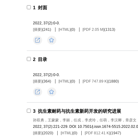
1
封面
2022, 37(2):0-0.
[摘要]
(
241
)
[HTML]
(
0
)
[PDF 2.05 M]
(
1313
)
导出
收藏
2
目录
2022, 37(2):0-0.
[摘要]
(
364
)
[HTML]
(
0
)
[PDF 747.89 K]
(
1880
)
导出
收藏
3
抗生素耐药与抗生素新药开发的研究进展
孙双勇，王蒙蒙，李丽，任戎，李虎玲，任萌，李汉卿，章彦文
2022, 37(2):221-229.
DOI:
10.7501/j.issn.1674-5515.2022.02.
[摘要]
(
2020
)
[HTML]
(
0
)
[PDF 812.41 K]
(
1947
)