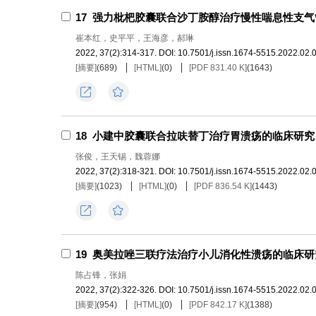
17
强力枇杷胶囊联合沙丁胺醇治疗慢性喘息性支气
崔本红，史平平，王海彦，郝琳
2022, 37(2):314-317.
DOI:
10.7501/j.issn.1674-5515.2022.02.
[摘要]
(
689
)
[HTML]
(
0
)
[PDF 831.40 K]
(
1643
)
导出
收藏
18
小建中胶囊联合拉呋替丁治疗胃溃疡的临床研究
张俊，王天锡，魏蓉娜
2022, 37(2):318-321.
DOI:
10.7501/j.issn.1674-5515.2022.02.
[摘要]
(
1023
)
[HTML]
(
0
)
[PDF 836.54 K]
(
1443
)
导出
收藏
19
奥美拉唑三联疗法治疗小儿消化性溃疡的临床研
陈占锋，张娟
2022, 37(2):322-326.
DOI:
10.7501/j.issn.1674-5515.2022.02.
[摘要]
(
954
)
[HTML]
(
0
)
[PDF 842.17 K]
(
1388
)