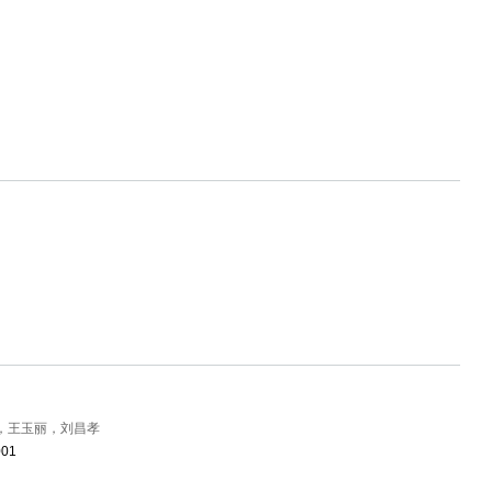
，王玉丽，刘昌孝
001