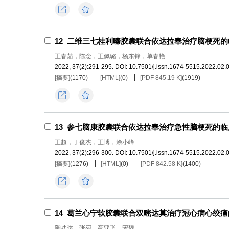
导出
收藏
12
二维三七桂利嗪胶囊联合依达拉奉治疗脑梗死的
王春茹，陈念，王佩璐，杨东锋，单春艳
2022, 37(2):291-295.
DOI:
10.7501/j.issn.1674-5515.2022.02.
[摘要]
(
1170
)
[HTML]
(
0
)
[PDF 845.19 K]
(
1919
)
导出
收藏
13
参七脑康胶囊联合依达拉奉治疗急性脑梗死的临
王超，丁俊杰，王博，涂小峰
2022, 37(2):296-300.
DOI:
10.7501/j.issn.1674-5515.2022.02.
[摘要]
(
1276
)
[HTML]
(
0
)
[PDF 842.58 K]
(
1400
)
导出
收藏
14
葛兰心宁软胶囊联合双嘧达莫治疗冠心病心绞痛
陶功达，张宛，高亚飞，宋魏