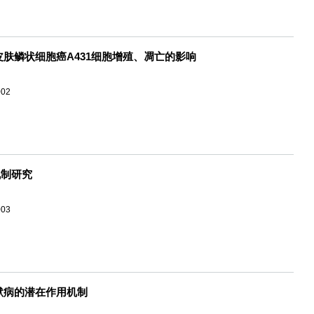
CML对皮肤鳞状细胞癌A431细胞增殖、凋亡的影响
002
机制研究
003
默病的潜在作用机制