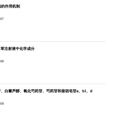
病的作用机制
007
白花蛇舌草注射液中化学成分
008
苷、白藜芦醇、氧化芍药苷、芍药苷和柴胡皂苷a、b
、d
1
009