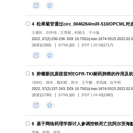
导出
收藏
4
松果菊苷通过circ_0046264/miR-510/OP
王康民，刘学伟，王秀菊，时晓玉，于小璇
2022, 37(2):230-236.
DOI:
10.7501/j.issn.1674-5515.2022.02.
[摘要]
(
1300
)
[HTML]
(
0
)
[PDF 1.05 M]
(
1717
)
导出
收藏
5
肿瘤新抗原疫苗对EGFR-TKI耐药肺癌的作用及
冯炜红，韩玲，魏剑辉，田冲，王宇鹏，李凤娥，杜学明
2022, 37(2):237-243.
DOI:
10.7501/j.issn.1674-5515.2022.02.
[摘要]
(
1730
)
[HTML]
(
0
)
[PDF 1.04 M]
(
2382
)
导出
收藏
6
基于网络药理学探讨人参调控铁死亡抗阿尔茨海
李楠，陈蕾，张琨