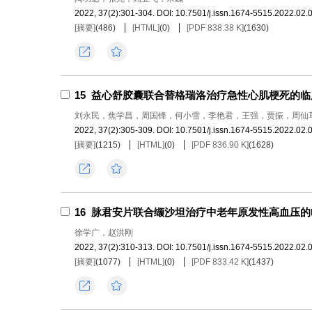
2022, 37(2):301-304.
DOI:
10.7501/j.issn.1674-5515.2022.02.
[摘要]
(
486
)
[HTML]
(
0
)
[PDF 838.38 K]
(
1630
)
导出
收藏
15
益心舒胶囊联合替格瑞洛治疗急性心肌梗死的临
刘永民，焦学昌，周国锋，何小雪，李艳君，王强，贾振，周仙
2022, 37(2):305-309.
DOI:
10.7501/j.issn.1674-5515.2022.02.
[摘要]
(
1215
)
[HTML]
(
0
)
[PDF 836.90 K]
(
1628
)
导出
收藏
16
脉君安片联合缬沙坦治疗中老年原发性高血压的
徐学广，赵洪刚
2022, 37(2):310-313.
DOI:
10.7501/j.issn.1674-5515.2022.02.
[摘要]
(
1077
)
[HTML]
(
0
)
[PDF 833.42 K]
(
1437
)
导出
收藏