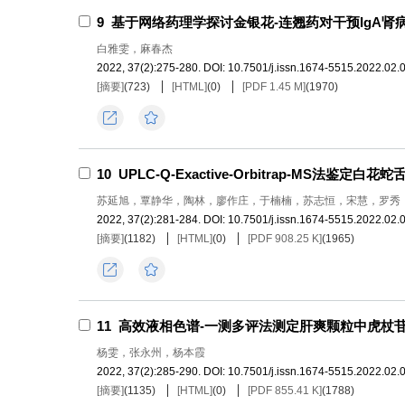
9
基于网络药理学探讨金银花-连翘药对干预IgA肾
白雅雯，麻春杰
2022, 37(2):275-280.
DOI:
10.7501/j.issn.1674-5515.2022.02.
[摘要]
(
723
)
[HTML]
(
0
)
[PDF 1.45 M]
(
1970
)
导出
收藏
10
UPLC-Q-Exactive-Orbitrap-MS法鉴定
苏延旭，覃静华，陶林，廖作庄，于楠楠，苏志恒，宋慧，罗秀
2022, 37(2):281-284.
DOI:
10.7501/j.issn.1674-5515.2022.02.
[摘要]
(
1182
)
[HTML]
(
0
)
[PDF 908.25 K]
(
1965
)
导出
收藏
11
高效液相色谱-一测多评法测定肝爽颗粒中虎杖
杨雯，张永州，杨本霞
2022, 37(2):285-290.
DOI:
10.7501/j.issn.1674-5515.2022.02.
[摘要]
(
1135
)
[HTML]
(
0
)
[PDF 855.41 K]
(
1788
)