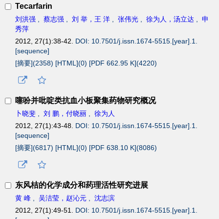
Tecarfarin
刘洪强
,
蔡志强
,
刘 举，王 洋
,
张伟光
,
徐为人，汤立达
,
申
秀萍
2012, 27(1):38-42.
DOI: 10.7501/j.issn.1674-5515.[year].1.
[sequence]
[摘要](
2358
)
[HTML](
0
)
[PDF 662.95 K](
4220
)
噻吩并吡啶类抗血小板聚集药物研究概况
卜晓斐
,
刘 鹏，付晓丽
,
徐为人
2012, 27(1):43-48.
DOI: 10.7501/j.issn.1674-5515.[year].1.
[sequence]
[摘要](
6817
)
[HTML](
0
)
[PDF 638.10 K](
8086
)
东风桔的化学成分和药理活性研究进展
黄 峰
,
吴洁莹，赵沁元
,
沈志滨
2012, 27(1):49-51.
DOI: 10.7501/j.issn.1674-5515.[year].1.