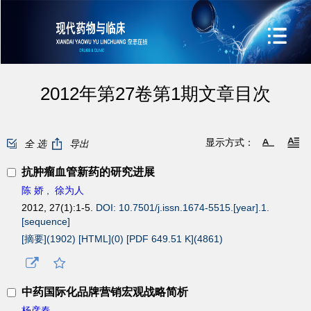
2012年第27卷第1期文章目次
显示方式：
全 选
导出
抗肿瘤血管新药的研究进展
陈 娇
,
徐为人
2012, 27(1):1-5.
DOI: 10.7501/j.issn.1674-5515.[year].1.
[sequence]
[摘要](
1902
)
[HTML](
0
)
[PDF 649.51 K](
4861
)
中药国际化品牌营销宏观战略简析
杨彦春