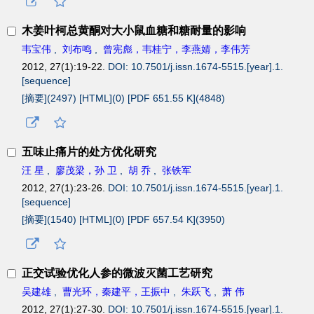
木姜叶柯总黄酮对大小鼠血糖和糖耐量的影响
韦宝伟
,
刘布鸣
,
曾宪彪，韦桂宁，李燕婧，李伟芳
2012, 27(1):19-22.
DOI: 10.7501/j.issn.1674-5515.[year].1.
[sequence]
[摘要](
2497
)
[HTML](
0
)
[PDF 651.55 K](
4848
)
五味止痛片的处方优化研究
汪 星
,
廖茂梁，孙 卫
,
胡 乔
,
张铁军
2012, 27(1):23-26.
DOI: 10.7501/j.issn.1674-5515.[year].1.
[sequence]
[摘要](
1540
)
[HTML](
0
)
[PDF 657.54 K](
3950
)
正交试验优化人参的微波灭菌工艺研究
吴建雄
,
曹光环，秦建平，王振中
,
朱跃飞
,
萧 伟
2012, 27(1):27-30.
DOI: 10.7501/j.issn.1674-5515.[year].1.