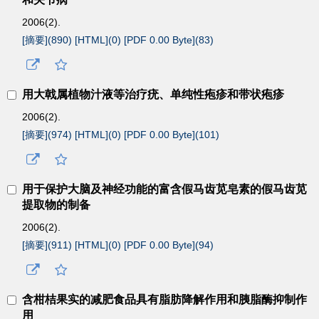
2006(2).
[摘要](
890
)
[HTML](
0
)
[PDF 0.00 Byte](
83
)
用大戟属植物汁液等治疗疣、单纯性疱疹和带状疱疹
2006(2).
[摘要](
974
)
[HTML](
0
)
[PDF 0.00 Byte](
101
)
用于保护大脑及神经功能的富含假马齿苋皂素的假马齿苋
提取物的制备
2006(2).
[摘要](
911
)
[HTML](
0
)
[PDF 0.00 Byte](
94
)
含柑桔果实的减肥食品具有脂肪降解作用和胰脂酶抑制作
用