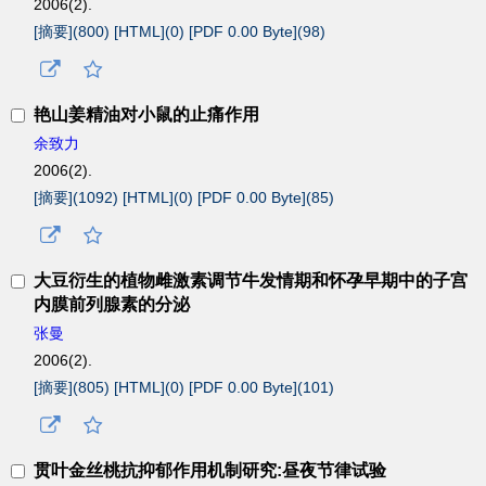
2006(2).
[摘要](
800
)
[HTML](
0
)
[PDF 0.00 Byte](
98
)
艳山姜精油对小鼠的止痛作用
余致力
2006(2).
[摘要](
1092
)
[HTML](
0
)
[PDF 0.00 Byte](
85
)
大豆衍生的植物雌激素调节牛发情期和怀孕早期中的子宫
内膜前列腺素的分泌
张曼
2006(2).
[摘要](
805
)
[HTML](
0
)
[PDF 0.00 Byte](
101
)
贯叶金丝桃抗抑郁作用机制研究:昼夜节律试验