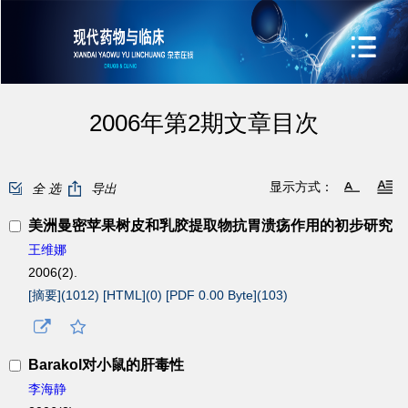
2006年第2期文章目次
显示方式：
全 选
导出
美洲曼密苹果树皮和乳胶提取物抗胃溃疡作用的初步研究
王维娜
2006(2).
[摘要](
1012
)
[HTML](
0
)
[PDF 0.00 Byte](
103
)
Barakol对小鼠的肝毒性
李海静