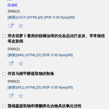
田成旺
2006(2).
[摘要](
1027
)
[HTML](
0
)
[PDF 0.00 Byte](
88
)
用含胡萝卜素类的棕榈油等的化妆品治疗皮炎、寻常痤疮
等皮肤病
2006(2).
[摘要](
866
)
[HTML](
0
)
[PDF 0.00 Byte](
88
)
何首乌根甲醇提取物的制备
2006(2).
[摘要](
851
)
[HTML](
0
)
[PDF 0.00 Byte](
90
)
莲雄蕊提取物和黄酮类化合物具抗氧化活性