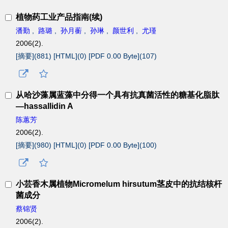
植物药工业产品指南(续)
潘勤
,
路璐
,
孙月蘅
,
孙琳
,
颜世利
,
尤瑾
2006(2).
[摘要](
881
)
[HTML](
0
)
[PDF 0.00 Byte](
107
)
从哈沙藻属蓝藻中分得一个具有抗真菌活性的糖基化脂肽
—hassallidin A
陈蕙芳
2006(2).
[摘要](
980
)
[HTML](
0
)
[PDF 0.00 Byte](
100
)
小芸香木属植物Micromelum hirsutum茎皮中的抗结核杆
菌成分
蔡锦贤
2006(2).