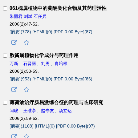
061槐属植物中的黄酮类化合物及其药理活性
朱丽君 刘斌 石任兵
2006(2):47-52.
[摘要](
778
)
[HTML](
0
)
[PDF 0.00 Byte](
87
)
败酱属植物化学成分与药理作用
万新
,
石晋丽
,
刘勇
,
肖培根
2006(2):53-59.
[摘要](
953
)
[HTML](
0
)
[PDF 0.00 Byte](
86
)
薄荷油治疗肠易激综合征的药理与临床研究
闫峻
,
王维亭
,
赵专友
,
汤立达
2006(2):59-62.
[摘要](
1108
)
[HTML](
0
)
[PDF 0.00 Byte](
97
)