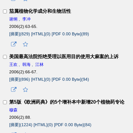
茄属植物化学成分和生物活性
谢纲
,
李冲
2006(2):63-65.
[摘要](
829
)
[HTML](
0
)
[PDF 0.00 Byte](
89
)
美国最高法院拒绝受理以医用目的使用大麻案的上诉
王欢
,
韩海
,
江林
2006(2):66-67.
[摘要](
896
)
[HTML](
0
)
[PDF 0.00 Byte](
94
)
第5版《欧洲药典》的5个增补本中新增20个植物药专论
穆森
2006(2):88.
[摘要](
1224
)
[HTML](
0
)
[PDF 0.00 Byte](
84
)