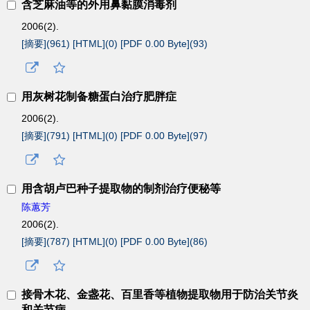
含芝麻油等的外用鼻黏膜消毒剂
2006(2).
[摘要](
961
)
[HTML](
0
)
[PDF 0.00 Byte](
93
)
用灰树花制备糖蛋白治疗肥胖症
2006(2).
[摘要](
791
)
[HTML](
0
)
[PDF 0.00 Byte](
97
)
用含胡卢巴种子提取物的制剂治疗便秘等
陈蕙芳
2006(2).
[摘要](
787
)
[HTML](
0
)
[PDF 0.00 Byte](
86
)
接骨木花、金盏花、百里香等植物提取物用于防治关节炎
和关节病