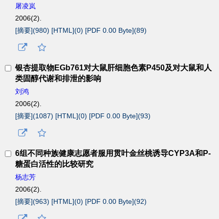
屠凌岚
2006(2).
[摘要](
980
)
[HTML](
0
)
[PDF 0.00 Byte](
89
)
银杏提取物EGb761对大鼠肝细胞色素P450及对大鼠和人
类固醇代谢和排泄的影响
刘鸿
2006(2).
[摘要](
1087
)
[HTML](
0
)
[PDF 0.00 Byte](
93
)
6组不同种族健康志愿者服用贯叶金丝桃诱导CYP3A和P-
糖蛋白活性的比较研究
杨志芳
2006(2).
[摘要](
963
)
[HTML](
0
)
[PDF 0.00 Byte](
92
)