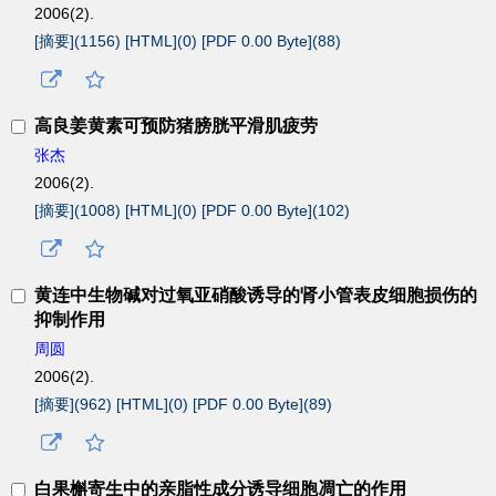
2006(2).
[摘要](
1156
)
[HTML](
0
)
[PDF 0.00 Byte](
88
)
高良姜黄素可预防猪膀胱平滑肌疲劳
张杰
2006(2).
[摘要](
1008
)
[HTML](
0
)
[PDF 0.00 Byte](
102
)
黄连中生物碱对过氧亚硝酸诱导的肾小管表皮细胞损伤的
抑制作用
周圆
2006(2).
[摘要](
962
)
[HTML](
0
)
[PDF 0.00 Byte](
89
)
白果槲寄生中的亲脂性成分诱导细胞凋亡的作用