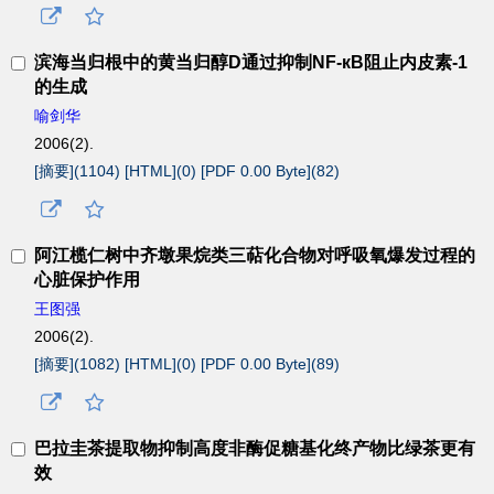
滨海当归根中的黄当归醇D通过抑制NF-кB阻止内皮素-1
的生成
喻剑华
2006(2).
[摘要](
1104
)
[HTML](
0
)
[PDF 0.00 Byte](
82
)
阿江榄仁树中齐墩果烷类三萜化合物对呼吸氧爆发过程的
心脏保护作用
王图强
2006(2).
[摘要](
1082
)
[HTML](
0
)
[PDF 0.00 Byte](
89
)
巴拉圭茶提取物抑制高度非酶促糖基化终产物比绿茶更有
效