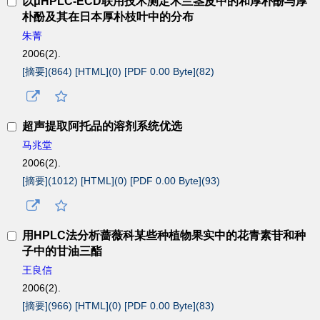
以μHPLC-ECD联用技术测定木兰茎皮中的和厚朴酚与厚
朴酚及其在日本厚朴枝叶中的分布
朱菁
2006(2).
[摘要](
864
)
[HTML](
0
)
[PDF 0.00 Byte](
82
)
超声提取阿托品的溶剂系统优选
马兆堂
2006(2).
[摘要](
1012
)
[HTML](
0
)
[PDF 0.00 Byte](
93
)
用HPLC法分析蔷薇科某些种植物果实中的花青素苷和种
子中的甘油三酯
王良信
2006(2).
[摘要](
966
)
[HTML](
0
)
[PDF 0.00 Byte](
83
)