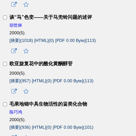
谈“马”色变——关于马兜铃问题的述评
胡世林
2000(5).
[摘要](
1018
)
[HTML](
0
)
[PDF 0.00 Byte](
113
)
欧亚旋复花中的酰化黄酮醇苷
2000(5).
[摘要](
957
)
[HTML](
0
)
[PDF 0.00 Byte](
113
)
毛果地锦中具生物活性的甾类化合物
陈巧鸿
2000(5).
[摘要](
936
)
[HTML](
0
)
[PDF 0.00 Byte](
101
)