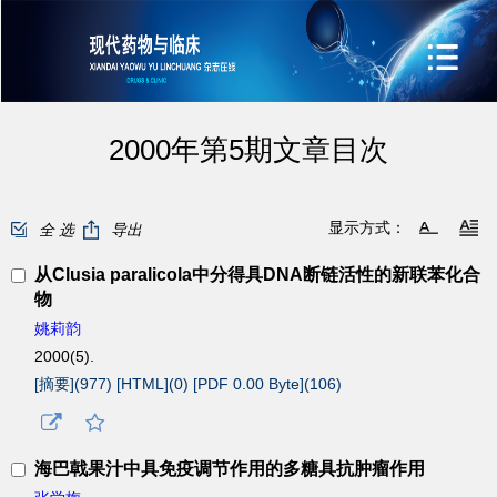
2000年第5期文章目次
显示方式：
全 选
导出
从Clusia paralicola中分得具DNA断链活性的新联苯化合
物
姚莉韵
2000(5).
[摘要](
977
)
[HTML](
0
)
[PDF 0.00 Byte](
106
)
海巴戟果汁中具免疫调节作用的多糖具抗肿瘤作用