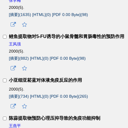
张学梅
2000(5).
[摘要](
1635
)
[HTML](
0
)
[PDF 0.00 Byte](
98
)
鲤鱼提取物对5-FU诱导的小鼠骨髓和胃肠毒性的预防作用
王风强
2000(5).
[摘要](
882
)
[HTML](
0
)
[PDF 0.00 Byte](
98
)
小亚细亚菘蓝对体液免疫反应的作用
2000(5).
[摘要](
734
)
[HTML](
0
)
[PDF 0.00 Byte](
265
)
陈蒜提取物预防心理压抑导致的免疫功能抑制
王燕平