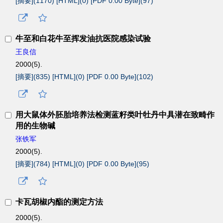
[摘要](
1170
)
[HTML](
0
)
[PDF 0.00 Byte](
97
)
牛至和白花牛至挥发油抗医院感染试验
王良信
2000(5).
[摘要](
835
)
[HTML](
0
)
[PDF 0.00 Byte](
102
)
用大鼠体外胚胎培养法检测蓝籽类叶牡丹中具潜在致畸作
用的生物碱
张铁军
2000(5).
[摘要](
784
)
[HTML](
0
)
[PDF 0.00 Byte](
95
)
卡瓦胡椒内酯的测定方法
2000(5).