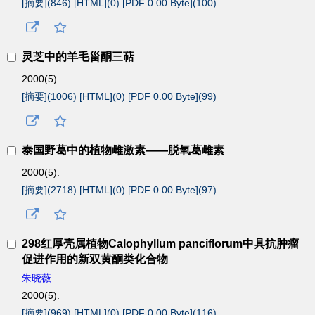
[摘要](
846
)
[HTML](
0
)
[PDF 0.00 Byte](
100
)
灵芝中的羊毛甾酮三萜
2000(5).
[摘要](
1006
)
[HTML](
0
)
[PDF 0.00 Byte](
99
)
泰国野葛中的植物雌激素——脱氧葛雌素
2000(5).
[摘要](
2718
)
[HTML](
0
)
[PDF 0.00 Byte](
97
)
298红厚壳属植物Calophyllum panciflorum中具抗肿瘤
促进作用的新双黄酮类化合物
朱晓薇
2000(5).
[摘要](
969
)
[HTML](
0
)
[PDF 0.00 Byte](
116
)