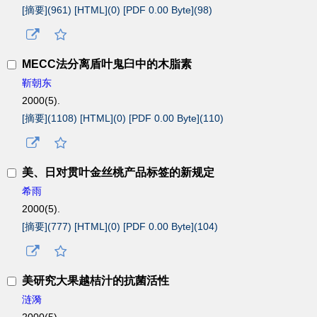
[摘要](
961
)
[HTML](
0
)
[PDF 0.00 Byte](
98
)
MECC法分离盾叶鬼臼中的木脂素
靳朝东
2000(5).
[摘要](
1108
)
[HTML](
0
)
[PDF 0.00 Byte](
110
)
美、日对贯叶金丝桃产品标签的新规定
希雨
2000(5).
[摘要](
777
)
[HTML](
0
)
[PDF 0.00 Byte](
104
)
美研究大果越桔汁的抗菌活性
涟漪