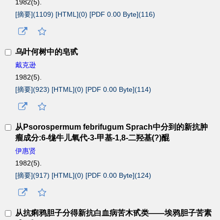
1982(5).
[摘要](
1109
)
[HTML](
0
)
[PDF 0.00 Byte](
116
)
乌叶何树中的皂甙
戴克逊
1982(5).
[摘要](
923
)
[HTML](
0
)
[PDF 0.00 Byte](
114
)
从Psorospermum febrifugum Sprach中分到的新抗肿
瘤成分:6-牻牛儿氧代-3-甲基-1,8-二羟基(?)醌
伊惠贤
1982(5).
[摘要](
917
)
[HTML](
0
)
[PDF 0.00 Byte](
124
)
从抗痢鸦胆子分得新抗白血病苦木甙类——埃鸦胆子苦素