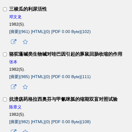
三棱瓜的利尿活性
邓文龙
1982(5).
[摘要](
961
)
[HTML](
0
)
[PDF 0.00 Byte](
102
)
骆驼蓬碱类生物碱对哇巴因引起的豚鼠回肠收缩的作用
张本
1982(5).
[摘要](
985
)
[HTML](
0
)
[PDF 0.00 Byte](
111
)
抗溃疡药格拉西奥芬与甲氰咪胍的缩期双盲对照试验
陈章义
1982(5).
[摘要](
982
)
[HTML](
0
)
[PDF 0.00 Byte](
108
)