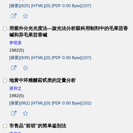
[摘要](
820
)
[HTML](
0
)
[PDF 0.00 Byte](
107
)
用紫外分光光度法—旋光法分析眼科用制剂中的毛果芸香
碱和异毛果芸香碱
李明美
1982(5).
[摘要](
839
)
[HTML](
0
)
[PDF 0.00 Byte](
107
)
地黄中环烯醚萜甙类的定量分析
凌仰之
1982(5).
[摘要](
862
)
[HTML](
0
)
[PDF 0.00 Byte](
102
)
市售品“前胡”的简单鉴别法