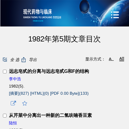
1982年第5期文章目次
显示方式：
全 选
导出
远志皂甙的分离与远志皂甙G和F的结构
李中浩
1982(5).
[摘要](
827
)
[HTML](
0
)
[PDF 0.00 Byte](
133
)
从芹菜中分离出一种新的二氢呋喃香豆素
陆恒