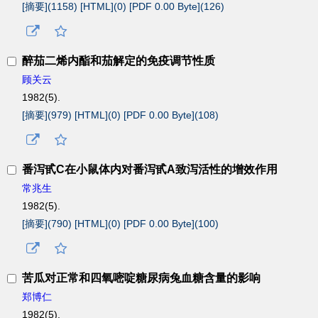
[摘要](
1158
)
[HTML](
0
)
[PDF 0.00 Byte](
126
)
醉茄二烯内酯和茄解定的免疫调节性质
顾关云
1982(5).
[摘要](
979
)
[HTML](
0
)
[PDF 0.00 Byte](
108
)
番泻甙C在小鼠体内对番泻甙A致泻活性的增效作用
常兆生
1982(5).
[摘要](
790
)
[HTML](
0
)
[PDF 0.00 Byte](
100
)
苦瓜对正常和四氧嘧啶糖尿病兔血糖含量的影响
郑博仁
1982(5).