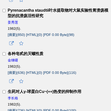
Pyrenacantha staudtii叶水提取物对大鼠实验性胃溃疡模
型的抗溃疡活性研究
姜秀莲
1982(5).
[摘要](
850
)
[HTML](
0
)
[PDF 0.00 Byte](
98
)
各种皂甙的灭螺性质
金继曙
1982(5).
[摘要](
636
)
[HTML](
0
)
[PDF 0.00 Byte](
116
)
生药对人γ-球蛋白Cu~(++)热变的抑制作用
李长格
1982(5).
[摘要](
736
)
[HTML](
0
)
[PDF 0.00 Byte](
100
)