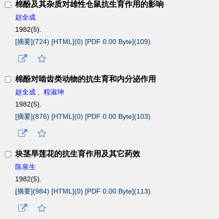
棉酚及其杂质对雄性仓鼠抗生育作用的影响
赵全成
1982(5).
[摘要](
724
)
[HTML](
0
)
[PDF 0.00 Byte](
109
)
棉酚对啮齿类动物的抗生育和内分泌作用
赵全成
,
程淑坤
1982(5).
[摘要](
876
)
[HTML](
0
)
[PDF 0.00 Byte](
103
)
块茎旱莲花的抗生育作用及其它药效
陈泉生
1982(5).
[摘要](
984
)
[HTML](
0
)
[PDF 0.00 Byte](
113
)