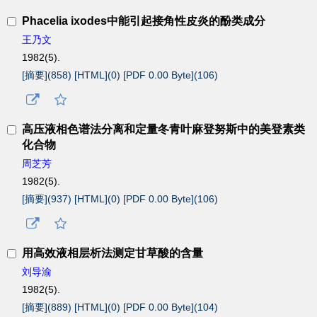
Phacelia ixodes中能引起接角性皮炎的酚类成分
王乃文
1982(5).
[摘要](
858
)
[HTML](
0
)
[PDF 0.00 Byte](
106
)
高压液相色谱法分离和定量冬青叶麻登努斯中的美登素类
化合物
周芝芳
1982(5).
[摘要](
937
)
[HTML](
0
)
[PDF 0.00 Byte](
106
)
用高效液相层析法测定甘草酸的含量
刘导渝
1982(5).
[摘要](
889
)
[HTML](
0
)
[PDF 0.00 Byte](
104
)