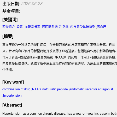
出版日期:
2026-06-28
基金项目:
[关键词]
药物组合
;
肾素–血管紧张素–醛固酮系统
;
利钠肽
;
内皮素受体拮抗剂
;
高血压
[摘要]
高血压作为一种常见的慢性疾病，在全球范围内的发病率和死亡率逐年升高。近年
来，针对高血压治疗的新型药物开发取得了显著进展，包括经典作用机制药物组合
作用于肾素–血管紧张素–醛固酮系统（RAAS）的药物、作用于利钠肽系统的药物
内皮素受体拮抗剂。总结了新型高血压治疗药物的研究进展，为高血压的临床用药
供依据。
[Key word]
combination of drug
;
RAAS
;
natriuretic peptide
;
endothelin receptor antagonist
;
hypertension
[Abstract]
Hypertension, as a common chronic disease, has a year-on-year increase in bot