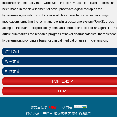
incidence and mortality rates worldwide. In recent years, significant progress has
been made in the development of novel pharmacological therapies for
hypertension, including combinations of classic mechanism-of-action drugs,
medications targeting the renin-angiotensin-aldosterone system (RAAS), drugs
acting on the natriuretic peptide system, and endothelin receptor antagonists. Thi
article summarizes the research progress of novel pharmacological therapies for
hypertension, providing a basis for clinical medication use in hypertension.
访问统计
参考文献
相似文献
PDF (1.42 M)
HTML
您是本站第
8559144
访问者
通信地址：天津市 滨海高新区 惠仁道306号