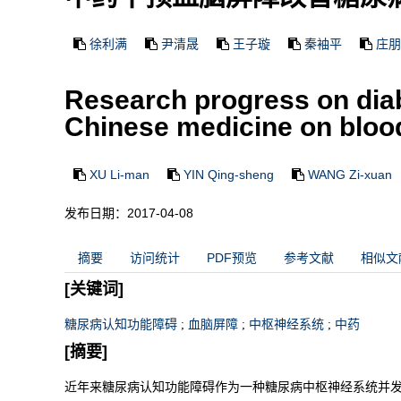
徐利满
尹清晟
王子璇
秦袖平
庄朋
Research progress on diabe
Chinese medicine on blood
XU Li-man
YIN Qing-sheng
WANG Zi-xuan
发布日期：2017-04-08
摘要
访问统计
PDF预览
参考文献
相似文
[关键词]
糖尿病认知功能障碍
;
血脑屏障
;
中枢神经系统
;
中药
[摘要]
近年来糖尿病认知功能障碍作为一种糖尿病中枢神经系统并