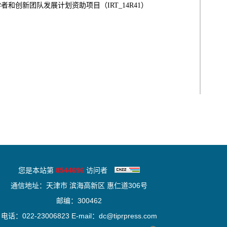
江学者和创新团队发展计划资助项目（IRT_14R41）
您是本站第
8544696
访问者
通信地址：天津市 滨海高新区 惠仁道306号
邮编：300462
电话：022-23006823 E-mail：dc@tiprpress.com