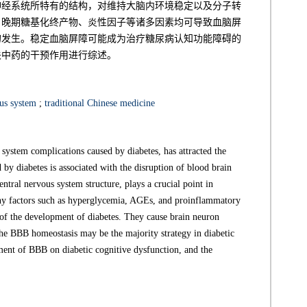
神经系统所特有的结构，对维持大脑内环境稳定以及分子转
、晚期糖基化终产物、炎性因子等诸多因素均可导致血脑屏
的发生。稳定血脑屏障可能成为治疗糖尿病认知功能障碍的
关中药的干预作用进行综述。
ous system
;
traditional Chinese medicine
 system complications caused by diabetes, has attracted the
 by diabetes is associated with the disruption of blood brain
ntral nervous system structure, plays a crucial point in
any factors such as hyperglycemia, AGEs, and proinflammatory
ss of the development of diabetes. They cause brain neuron
the BBB homeostasis may be the majority strategy in diabetic
ment of BBB on diabetic cognitive dysfunction, and the