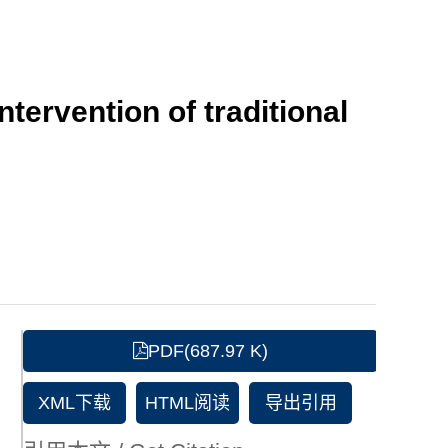
tervention of traditional
PDF(687.97 K)
XML下载
HTML阅读
导出引用