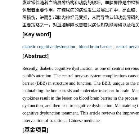
发症常伴随着血脑屏障结构和功能的破坏。血脑屏障是中枢
运起着重要作用。在糖尿病的病理发生发展过程中，高血糖
障损伤，进而引起脑内神经元受损，从而导致认知功能障碍
主要策略之一，对血脑屏障改善糖尿病认知功能障碍以及相
[Key word]
diabetic cognitive dysfunction
;
blood brain barrier
;
central nerv
[Abstract]
Recently, diabetic cognitive dysfunction, as one of central nervous
publićs attention. The central nervous system complications caused
barrier (BBB) in structure and function. The BBB, unique to the ce
maintaining the homeostasis and molecular transport in brain. M
cytokines result in the lesion on blood brain barrier in the proce
dysfunction, and then lead to cognitive dysfunction. Maintaining 
cognitive dysfunction treatment. This article reviews the improve
intervention of traditional Chinese medicine.
[基金项目]