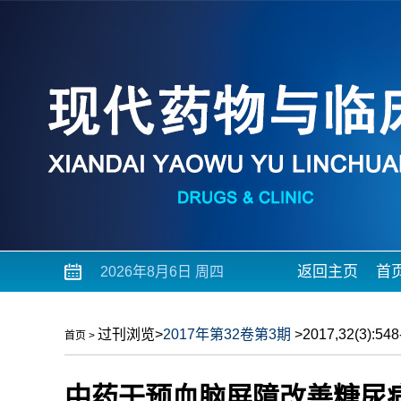
返回主页
首
2026年8月6日 周四
过刊浏览
>
2017年第32卷第3期
>2017,32(3):548-
首页
>
中药干预血脑屏障改善糖尿