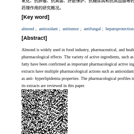
氧化、抗肿瘤、抗真菌、肝脏保护、抗糖尿病和抗高血脂等
药理作用的研究概况。
[Key word]
almond
;
antioxidant
;
antitumor
;
antifungal
;
hepatoprotection
[Abstract]
Almond is widely used in food industry, pharmaceutical, and health 
pharmacological effects. The variety of active ingredients, such as
fatty have been confirmed as important pharmacological active i
extracts have multiple pharmacological actions such as antioxidant,
as anti- hyperlipidemia properties. The pharmacological profiles 
its extracts are reviewed in this paper.