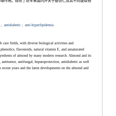
药理作用。综述了近年来国内外关于甜杏仁及其不同提取物
;
antidiabetic
;
anti-hyperlipidemia
care fields, with diverse biological activities and
 phenolics, flavonoids, natural vitamin E, and unsaturated
ngredients of almond by many modern research. Almond and its
 antitumor, antifungal, hepatoprotection, antidiabetic as well
in recent years and the latest developments on the almond and