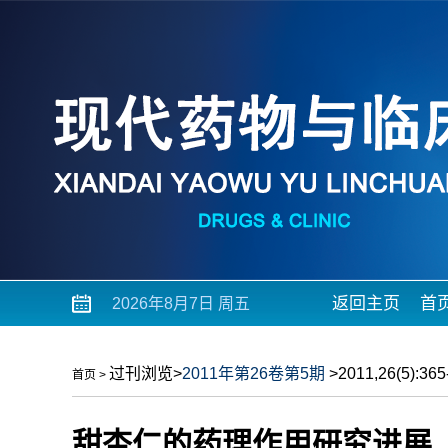
返回主页
首
2026年8月7日 周五
过刊浏览
>
2011年第26卷第5期
>2011,26(5):365-
首页
>
甜杏仁的药理作用研究进展