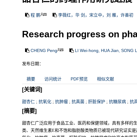
程 鹏
李薇红，华 剑，宋立中，刘 雁，许善初
Research progress on pha
CHENG Peng
LI Wei-hong, HUA Jian, SONG L
发布日期：
摘要
访问统计
PDF预览
相似文献
[关键词]
甜杏仁
;
抗氧化
;
抗肿瘤
;
抗真菌
;
肝脏保护
;
抗糖尿病
;
抗
[摘要]
甜杏仁广泛应用于食品工业、医药和保健领域，具有多样的
类、天然维生素E和不饱和脂肪酸类物质已被现代研究证实是