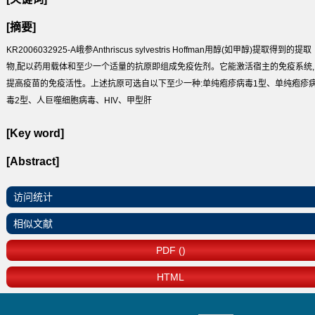
[摘要]
KR2006032925-A峨参Anthriscus sylvestris Hoffman用醇(如甲醇)提取得到的提取
物,配以药用载体和至少一个适量的抗原即组成免疫佐剂。它能激活宿主的免疫系统,
提高疫苗的免疫活性。上述抗原可选自以下至少一种:单纯疱疹病毒1型、单纯疱疹
毒2型、人巨噬细胞病毒、HIV、甲型肝
[Key word]
[Abstract]
访问统计
相似文献
PDF ()
HTML