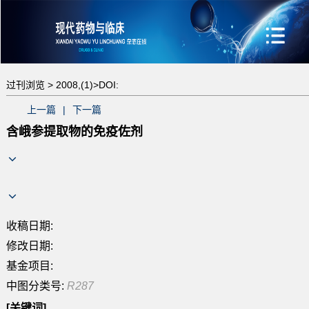
过刊浏览 >
2008,(1)>
DOI:
上一篇
|
下一篇
含峨参提取物的免疫佐剂
收稿日期:
修改日期:
基金项目:
中图分类号:
R287
[关键词]