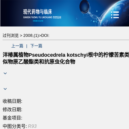
过刊浏览 >
2008,(1)>
DOI:
上一篇
|
下一篇
洋椿属植物Pseudocedrela kotschyi根中的柠檬苦素
似物原乙酸酯类和抗原虫化合物
收稿日期:
修改日期:
基金项目:
中图分类号:
R93