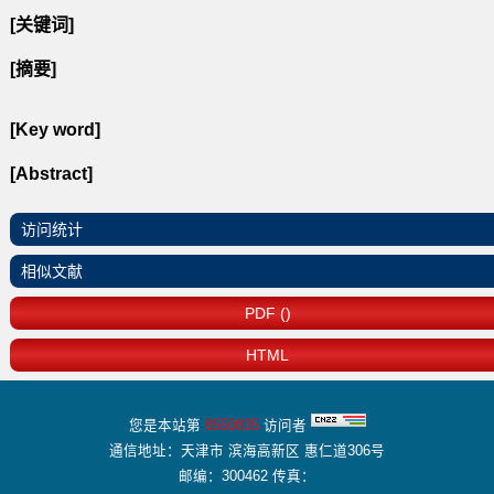
[关键词]
[摘要]
[Key word]
[Abstract]
访问统计
相似文献
PDF ()
HTML
您是本站第
8550835
访问者
通信地址：天津市 滨海高新区 惠仁道306号
邮编：300462 传真：