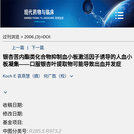
过刊浏览 >
2006,(3)>
DOI:
上一篇
|
下一篇
银杏苦内酯类化合物抑制血小板激活因子诱导的人血小
板凝集——口服银杏叶提取物可能导致出血并发症
Koch E 袁燕慧（摘） 何广胜（校）
收稿日期:
修改日期:
基金项目:
中图分类号:
R285.5 R973.2