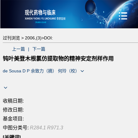
过刊浏览 >
2006,(3)>
DOI:
上一篇
|
下一篇
钝叶美登木根氯仿提取物的精神安定剂样作用
de Sousa D P 余致力（摘） 何玲（校）
收稿日期:
修改日期:
基金项目:
中图分类号:
R284.1 R971.3
[关键词]