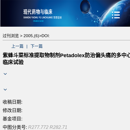
过刊浏览 >
2005,(6)>
DOI:
上一篇
|
下一篇
紫蜂斗菜标准提取物制剂Petadolex防治偏头痛的多中
临床试验
收稿日期:
修改日期:
基金项目:
中图分类号:
R277.772 R282.71