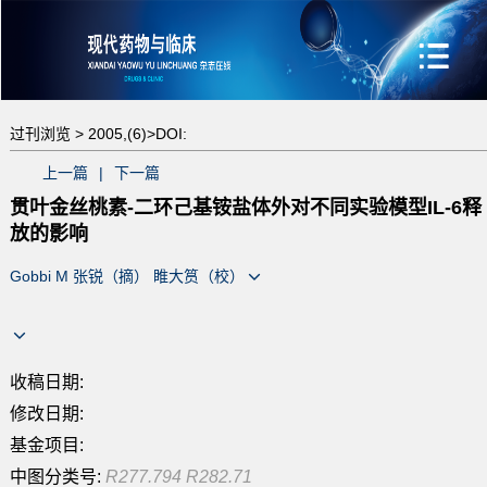
过刊浏览 >
2005,(6)>
DOI:
上一篇
|
下一篇
贯叶金丝桃素-二环己基铵盐体外对不同实验模型IL-6释
放的影响
Gobbi M 张锐（摘） 睢大筼（校）
收稿日期:
修改日期:
基金项目:
中图分类号:
R277.794 R282.71