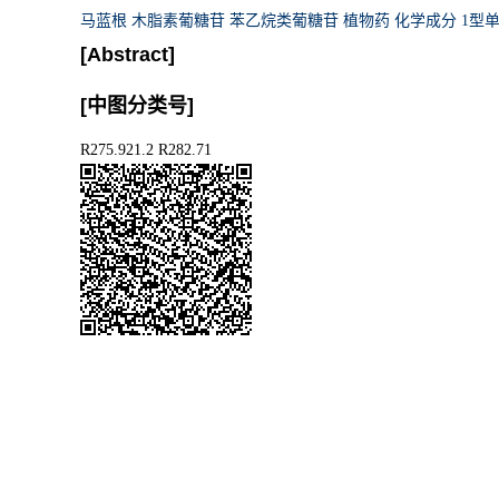
马蓝根 木脂素葡糖苷 苯乙烷类葡糖苷 植物药 化学成分 1型
[Abstract]
[中图分类号]
R275.921.2 R282.71