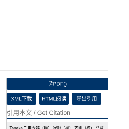
PDF()
XML下载
HTML阅读
导出引用
引用本文 / Get Citation
Tanaka T 申去非（摘） 崔影（摘） 齐刚（校）.马蓝