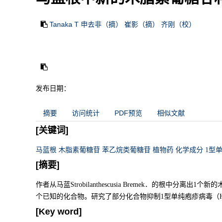
Tanaka T 申去非（摘） 崔影（摘） 齐刚（校）
发布日期：
摘要
访问统计
PDF预览
相似文献
[关键词]
马蓝根 木脂素葡糖苷 苯乙烷类葡糖苷 植物药 化学成分 1型
[摘要]
作者从马蓝Strobilanthescusia Bremek．的根中分
个已知的化合物。研究了部分化合物抑制1型单纯疱疹病毒（H
[Key word]