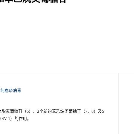
单纯疱疹病毒
离出1个新的木脂素葡糖苷（6）、2个新的苯乙烷类葡糖苷（7、8）及5
SV-1）的作用。