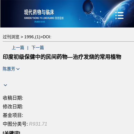
过刊浏览 >
1996,(1)>
DOI:
上一篇
|
下一篇
印度初级保健中的民间药物—治疗发烧的常用植物
陈蕙芳
收稿日期:
修改日期:
基金项目:
中图分类号:
R931.71
[关键词]