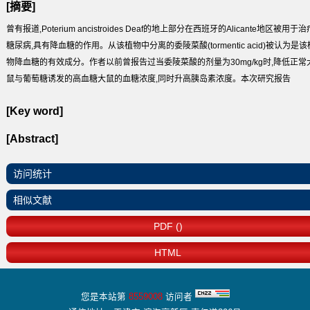
[摘要]
曾有报道,Poterium ancistroides Deaf的地上部分在西班牙的Alicante地区被用于治
糖尿病,具有降血糖的作用。从该植物中分离的委陵菜酸(tormentic acid)被认为是该
物降血糖的有效成分。作者以前曾报告过当委陵菜酸的剂量为30mg/kg时,降低正常
鼠与葡萄糖诱发的高血糖大鼠的血糖浓度,同时升高胰岛素浓度。本次研究报告
[Key word]
[Abstract]
访问统计
相似文献
PDF ()
HTML
您是本站第
8559008
访问者