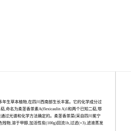
. w. Li)是唇形科多年生草本植物,在四川西南部生长丰富。它的化学成分过
柔茎香茶素A(flexicaulin A)1和两个已知二萜,鄂
 B)6。结构是通过光谱和化学方法确定的。柔茎香茶菜(采自四川冕宁
物,溶于甲醇,加活性炭(100g)回流1h,过滤(×3),滤液蒸发