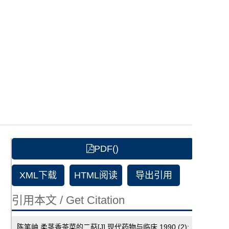
PDF()
XML下载
HTML阅读
导出引用
引用本文 / Get Citation
陈笔岫.柔茎香茶菜的二萜[J].现代药物与临床,1990,(2):