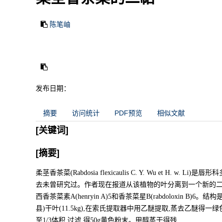
陈笔岫
发布日期：
摘要
访问统计
PDF预览
相似文献
[关键词]
[摘要]
柔茎香茶菜(Rabdosia flexicaulis C. Y. Wu et H
去未曾研究过。作者现在报道从该植物的叶分离到一个新的二萜,命名为
西香茶菜素A(henryin A)5和香茶菜星B(rabdoloxin
县)干叶(11.5kg),在索氏提取器中用乙醚提取,蒸去乙醚得一绿色残
至1/3体积,过滤,得50g黄色粉末。甲醇蒸干得残