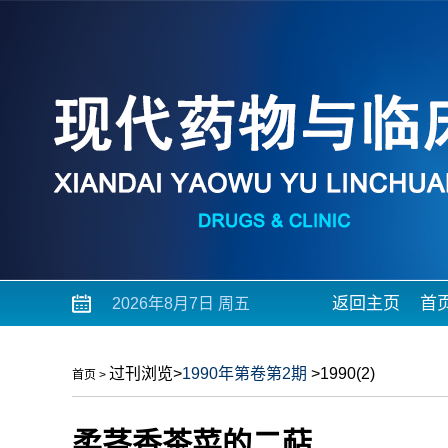
返回主页
首
2026年8月7日 周五
过刊浏览
>
1990年第卷第2期
>1990(2)
首页
>
柔茎香茶菜的二萜