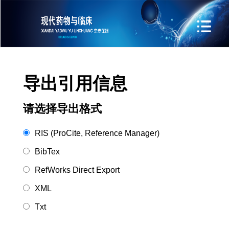
导出引用信息
请选择导出格式
RIS (ProCite, Reference Manager)
BibTex
RefWorks Direct Export
XML
Txt