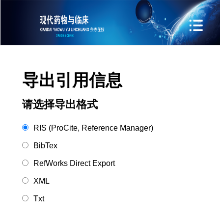
导出引用信息
请选择导出格式
RIS (ProCite, Reference Manager)
BibTex
RefWorks Direct Export
XML
Txt