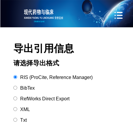
导出引用信息
请选择导出格式
RIS (ProCite, Reference Manager)
BibTex
RefWorks Direct Export
XML
Txt