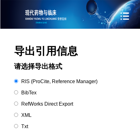
导出引用信息
请选择导出格式
RIS (ProCite, Reference Manager)
BibTex
RefWorks Direct Export
XML
Txt