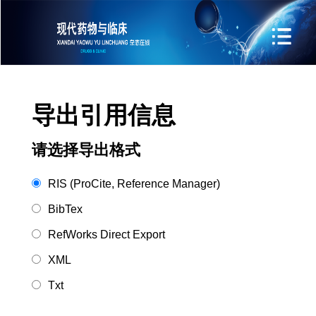
导出引用信息
请选择导出格式
RIS (ProCite, Reference Manager)
BibTex
RefWorks Direct Export
XML
Txt