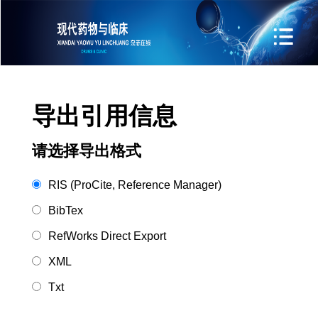
导出引用信息
请选择导出格式
RIS (ProCite, Reference Manager)
BibTex
RefWorks Direct Export
XML
Txt