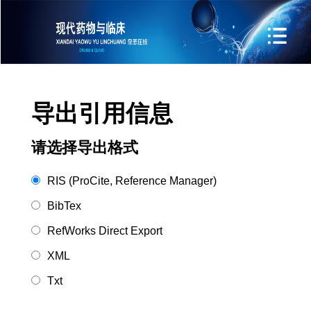
导出引用信息
请选择导出格式
RIS (ProCite, Reference Manager)
BibTex
RefWorks Direct Export
XML
Txt