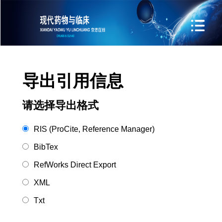
导出引用信息
请选择导出格式
RIS (ProCite, Reference Manager)
BibTex
RefWorks Direct Export
XML
Txt