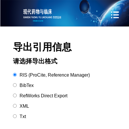
导出引用信息
请选择导出格式
RIS (ProCite, Reference Manager)
BibTex
RefWorks Direct Export
XML
Txt