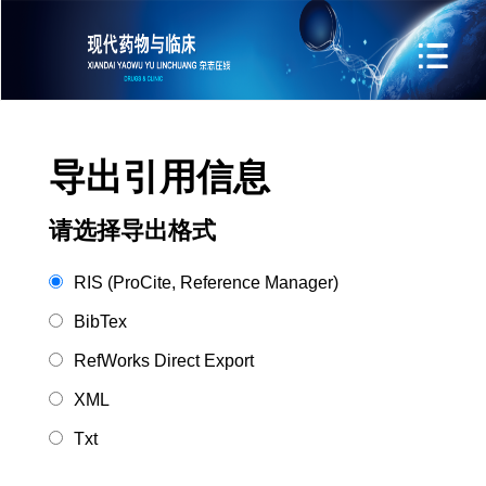
导出引用信息
请选择导出格式
RIS (ProCite, Reference Manager)
BibTex
RefWorks Direct Export
XML
Txt