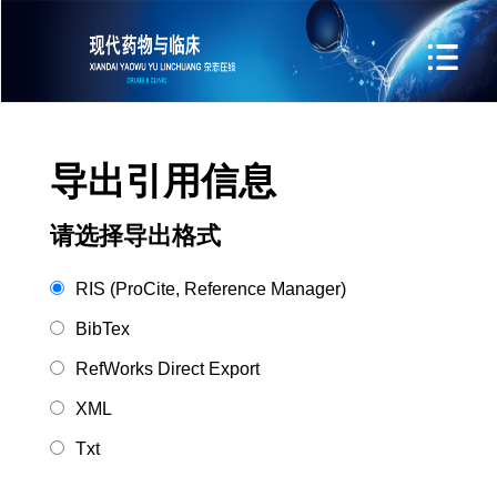
导出引用信息
请选择导出格式
RIS (ProCite, Reference Manager)
BibTex
RefWorks Direct Export
XML
Txt