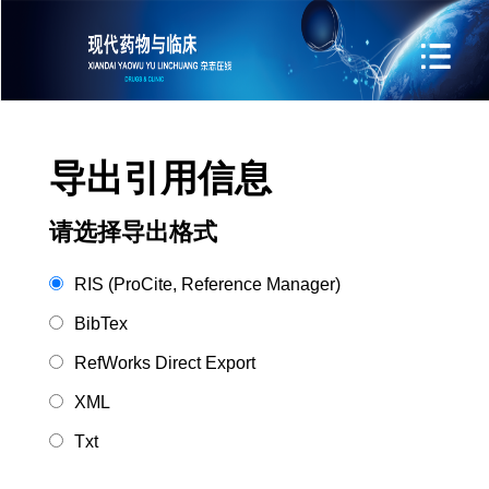
导出引用信息
请选择导出格式
RIS (ProCite, Reference Manager)
BibTex
RefWorks Direct Export
XML
Txt