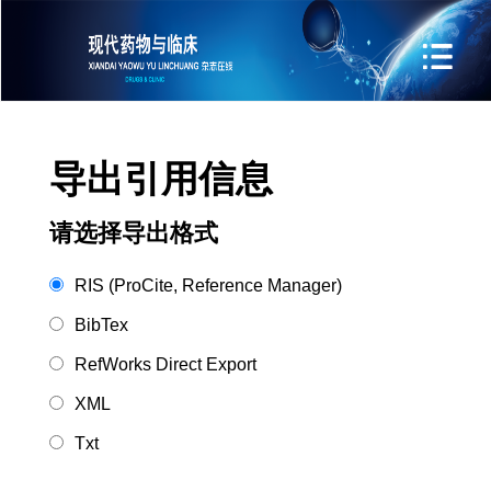
导出引用信息
请选择导出格式
RIS (ProCite, Reference Manager)
BibTex
RefWorks Direct Export
XML
Txt