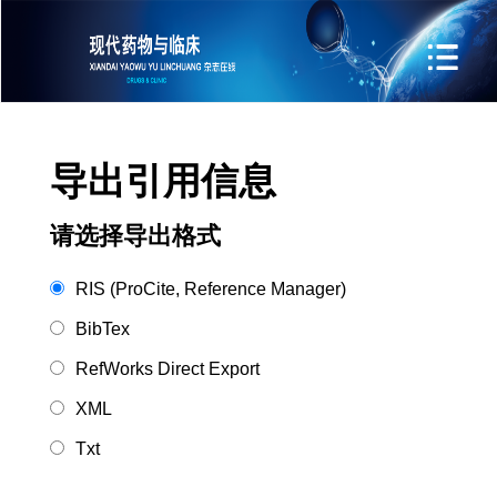
导出引用信息
请选择导出格式
RIS (ProCite, Reference Manager)
BibTex
RefWorks Direct Export
XML
Txt