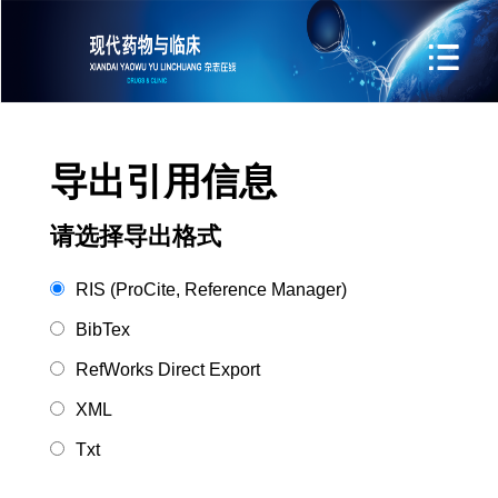
导出引用信息
请选择导出格式
RIS (ProCite, Reference Manager)
BibTex
RefWorks Direct Export
XML
Txt