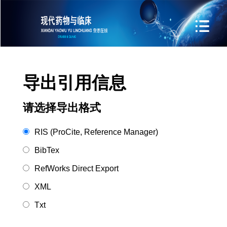
导出引用信息
请选择导出格式
RIS (ProCite, Reference Manager)
BibTex
RefWorks Direct Export
XML
Txt