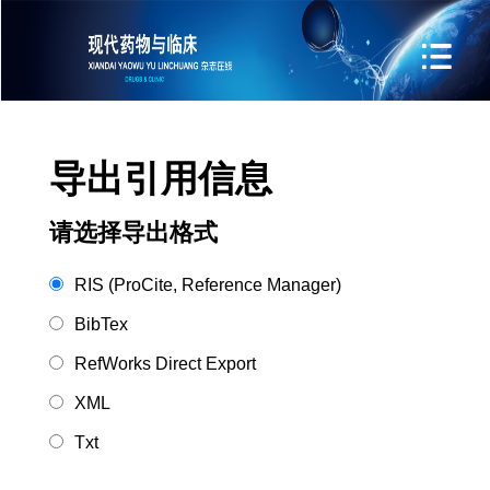
导出引用信息
请选择导出格式
RIS (ProCite, Reference Manager)
BibTex
RefWorks Direct Export
XML
Txt