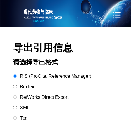
导出引用信息
请选择导出格式
RIS (ProCite, Reference Manager)
BibTex
RefWorks Direct Export
XML
Txt