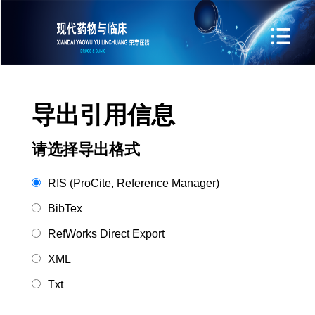
导出引用信息
请选择导出格式
RIS (ProCite, Reference Manager)
BibTex
RefWorks Direct Export
XML
Txt