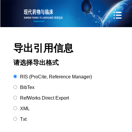
导出引用信息
请选择导出格式
RIS (ProCite, Reference Manager)
BibTex
RefWorks Direct Export
XML
Txt